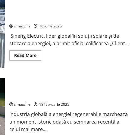
inclusă
în
lista
Sineng Electric obține calificarea de laborator CTF de la TÜV
principală
a
SÜD
companiilor
Tier
cimaxcim
18 iunie 2025
1
pentru
Sineng Electric, lider global în soluții solare și de
module
fotovoltaice
stocare a energiei, a primit oficial calificarea „Client...
și
sisteme
de
Read
Read More
stocare
more
a
about
energiei
Sineng
Electric
obține
calificarea
BYD Energy Storage și Saudi Electricity Company Semnează
de
laborator
Cel Mai Mare Proiect de Stocare a Energiei la Nivel Mondial:
CTF
15,1GWh
de
la
cimaxcim
18 februarie 2025
TÜV
SÜD
Industria globală a energiei regenerabile marchează
un moment istoric odată cu semnarea recentă a
celui mai mare...