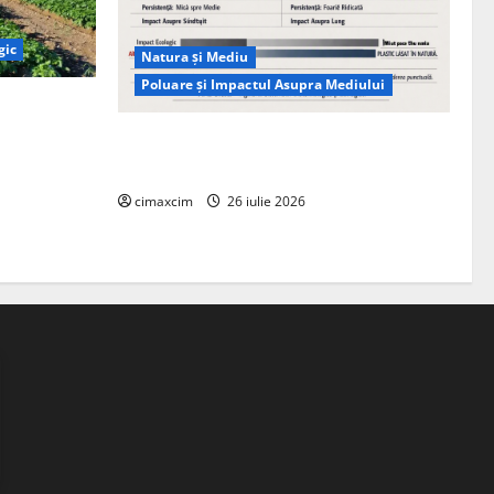
gic
Natura și Mediu
Poluare și Impactul Asupra Mediului
ția
ie, nu pe
Managementul deșeurilor în România:
probleme reale, soluții și tehnologii noi
cimaxcim
26 iulie 2026