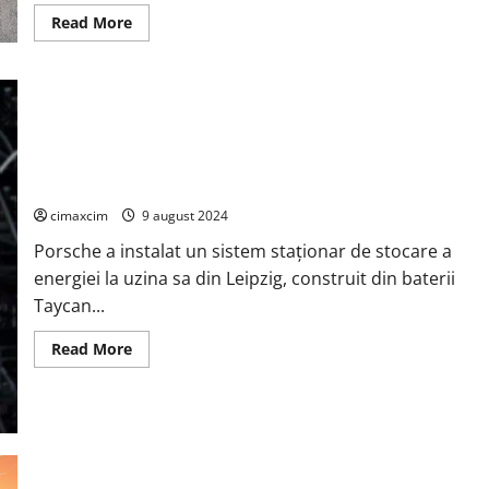
Read
Read More
more
about
BYD
Energy
Storage
și
Saudi
Electricity
Company
Porsche a instalat un sistem staționar de stocare a energiei
Semnează
la uzina sa din Leipzig, construit din baterii Taycan uzate
Cel
Mai
cimaxcim
9 august 2024
Mare
Proiect
Porsche a instalat un sistem staționar de stocare a
de
Stocare
energiei la uzina sa din Leipzig, construit din baterii
a
Energiei
Taycan...
la
Nivel
Mondial:
Read
Read More
15,1GWh
more
about
Porsche
a
instalat
un
sistem
staționar
de