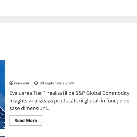
Trinasolar inclusă în lista principală a companiilor Tier 1
pentru module fotovoltaice și sisteme de stocare a energiei
cimaxcim
29 septembrie 2025
Evaluarea Tier 1 realizată de S&P Global Commodity
Insights analizează producătorii globali în funcție de
șase dimensiuni...
Read
Read More
more
about
Trinasolar