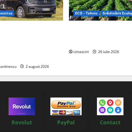
ectrice
ECO - Tehnic
Grădinărit Ecolo
Relax: Nissan și Eifelland au
Agricultura Viitorului: Tranzi
otă electrică care folosește
Ecologică bazată pe Tehnolog
87 kWh nu doar pentru
Chimicale
i și pentru încălzire complet
cimaxcim
26 iulie 2026
tantinescu
2 august 2026
Revolut
PayPal
Contact