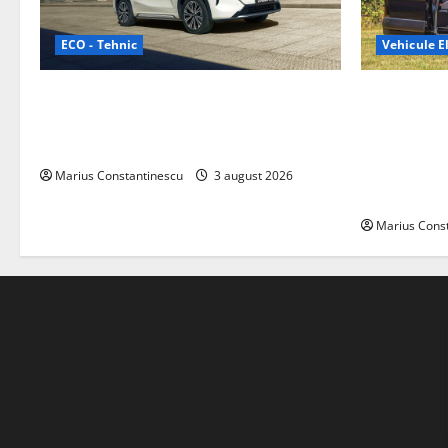
ECO - Tehnic
Vehicule El
Geely lansează „Thunder”, unul dintre
Interstar‑e 
cele mai compacte și eficiente sisteme
creat o rul
de acționare electrică din lume
bateria de 
tracțiune, c
Marius Constantinescu
3 august 2026
off‑grid
Marius Cons