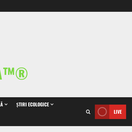
IA™®
LĂ
ȘTIRI ECOLOGICE
LIVE