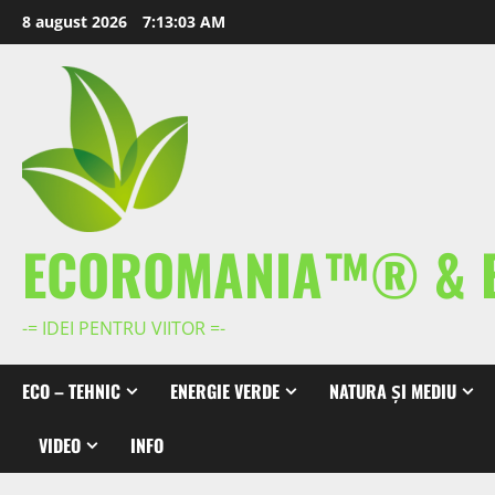
Skip
8 august 2026
7:13:03 AM
to
content
ECOROMANIA™® & 
-= IDEI PENTRU VIITOR =-
ECO – TEHNIC
ENERGIE VERDE
NATURA ȘI MEDIU
VIDEO
INFO