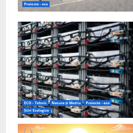
Proiecte - eco
ECO - Tehnic
Natura și Mediu
Proiecte - eco
Știri Ecologice