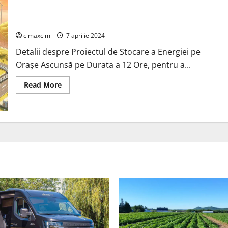
stocare
Proiectul de Stocare a Energiei pe Orașe „Ascunsă” pe Durata
a
energiei
a 12 Ore din Estonia:
la
uzina
cimaxcim
7 aprilie 2024
sa
din
Detalii despre Proiectul de Stocare a Energiei pe
Leipzig,
construit
Orașe Ascunsă pe Durata a 12 Ore, pentru a...
din
baterii
Taycan
Read
Read More
uzate
more
about
Proiectul
de
Stocare
a
Energiei
pe
Orașe
„Ascunsă”
pe
Durata
a
12
Ore
din
Estonia: