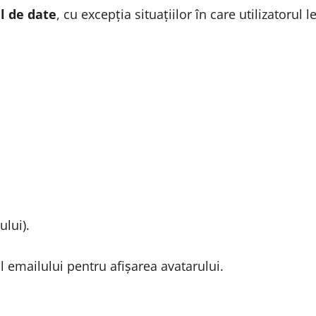
el de date
, cu excepția situațiilor în care utilizatorul l
lui).
 emailului pentru afișarea avatarului.