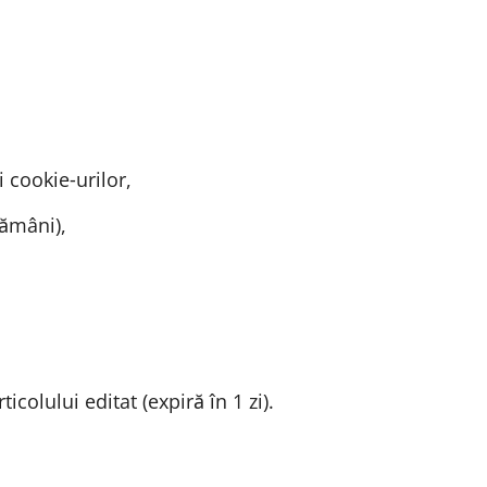
 cookie‑urilor,
tămâni),
colului editat (expiră în 1 zi).