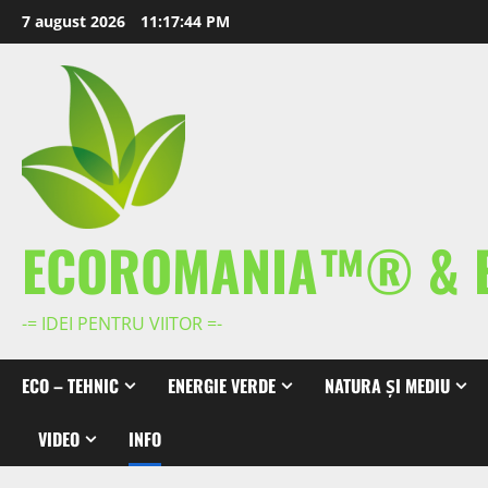
Skip
7 august 2026
11:17:45 PM
to
content
ECOROMANIA™® & 
-= IDEI PENTRU VIITOR =-
ECO – TEHNIC
ENERGIE VERDE
NATURA ȘI MEDIU
VIDEO
INFO