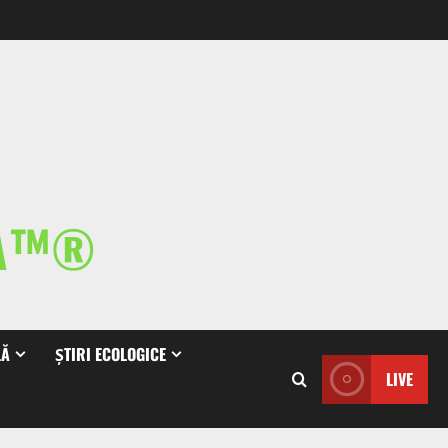
IA™®
LĂ
ȘTIRI ECOLOGICE
LIVE