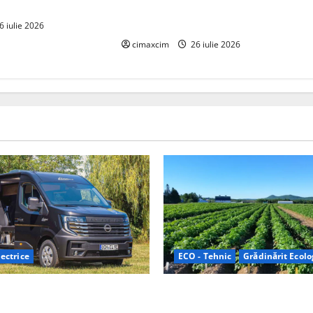
România: probleme reale, soluții
și tehnologii noi
6 iulie 2026
cimaxcim
26 iulie 2026
ectrice
ECO - Tehnic
Grădinărit Ecolo
Relax: Nissan și Eifelland au
Agricultura Viitorului: Tranzi
otă electrică care folosește
Ecologică bazată pe Tehnolog