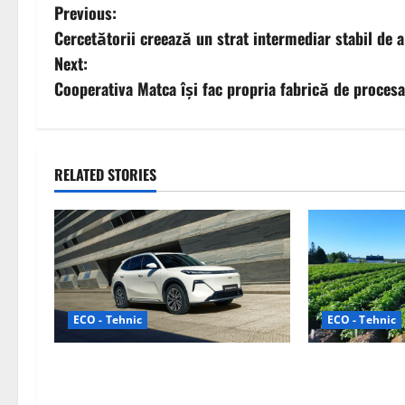
P
Previous:
Cercetătorii creează un strat intermediar stabil de a
o
Next:
s
Cooperativa Matca își fac propria fabrică de proce
t
n
RELATED STORIES
a
v
i
g
ECO - Tehnic
ECO - Tehnic
a
Geely lansează „Thunder”, unul
Agricultura Vii
t
dintre cele mai compacte și
Ecologică baza