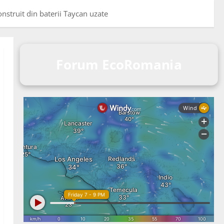
onstruit din baterii Taycan uzate
Forum EcoRomania