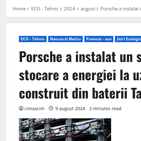
Home
ECO - Tehnic
2024
august
Porsche a instalat 
ECO - Tehnic
Natura și Mediu
Proiecte - eco
Știri Ecologi
Porsche a instalat un 
stocare a energiei la u
construit din baterii T
cimaxcim
9 august 2024
2 minutes read