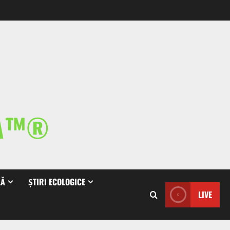
IA™®
LĂ
ȘTIRI ECOLOGICE
LIVE