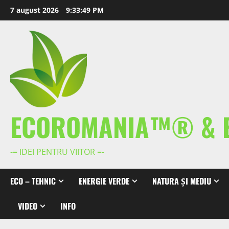
Skip
7 august 2026
9:33:50 PM
to
content
ECOROMANIA™® & 
-= IDEI PENTRU VIITOR =-
ECO – TEHNIC
ENERGIE VERDE
NATURA ȘI MEDIU
VIDEO
INFO