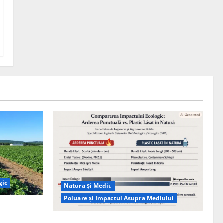
gic
Natura și Mediu
Poluare și Impactul Asupra Mediului
ția
ie, nu pe