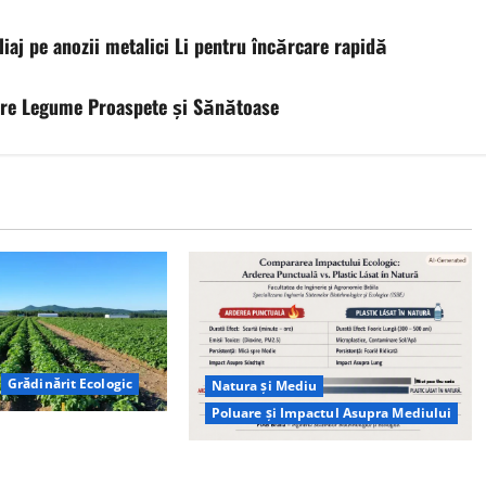
liaj pe anozii metalici Li pentru încărcare rapidă
sare Legume Proaspete și Sănătoase
Grădinărit Ecologic
Natura și Mediu
Poluare și Impactul Asupra Mediului
torului: Tranziția
tă pe Tehnologie, nu
Managementul deșeurilor în