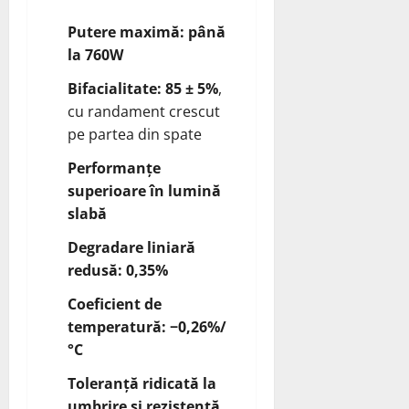
Putere maximă: până
la 760W
Bifacialitate: 85 ± 5%
,
cu randament crescut
pe partea din spate
Performanțe
superioare în lumină
slabă
Degradare liniară
redusă: 0,35%
Coeficient de
temperatură: −0,26%/
°C
Toleranță ridicată la
umbrire și rezistență