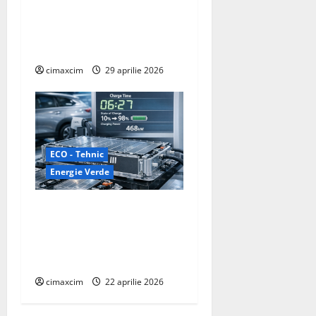
electricitate continuă prin
evaporarea apei și a luminii
solare
cimaxcim
29 aprilie 2026
ECO - Tehnic
Energie Verde
CATL Shenxing III – Bateria
care aduce încărcarea EV la
viteza alimentării cu
benzină
cimaxcim
22 aprilie 2026