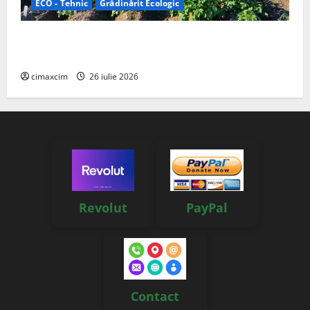
ECO - Tehnic
Grădinărit Ecologic
Agricultura Viitorului: Tranziția Ecologică bazată pe
Tehnologie, nu pe Chimicale
cimaxcim
26 iulie 2026
Revolut
PayPal
Contact