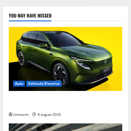
YOU MAY HAVE MISSED
Auto
Vehicule Electrice
Nissan NX7: SUV-ul electrificat accesibil care extinde
gama Nissan în China
cimaxcim
8 august 2026