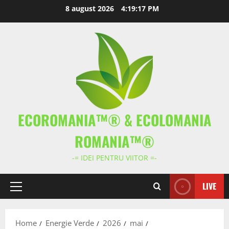
Skip
8 august 2026
4:19:18 PM
to
content
ECOROMANIA™® & ECOLOMANIA
ROMANIA™®
-= IDEI PENTRU VIITOR =-
LIVE
Primary
Menu
Home
Energie Verde
2026
mai