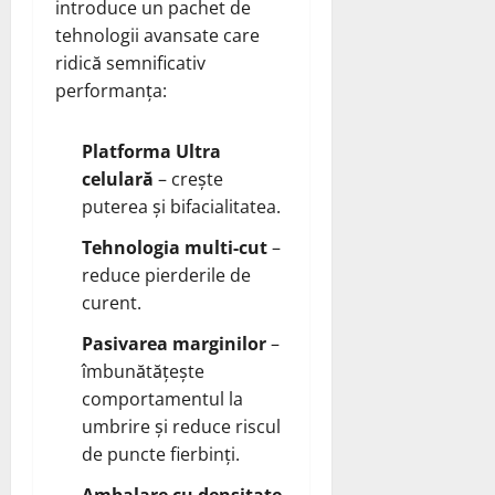
introduce un pachet de
tehnologii avansate care
ridică semnificativ
performanța:
Platforma Ultra
celulară
– crește
puterea și bifacialitatea.
Tehnologia multi‑cut
–
reduce pierderile de
curent.
Pasivarea marginilor
–
îmbunătățește
comportamentul la
umbrire și reduce riscul
de puncte fierbinți.
Ambalare cu densitate