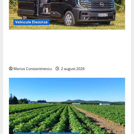
Vehicule Electrice
Interstar‑e Relax: Nissan și Eifelland au creat o
rulotă electrică care folosește bateria de 87 kWh nu
doar pentru tracțiune, ci și pentru încălzire complet
off‑grid
Marius Constantinescu
2 august 2026