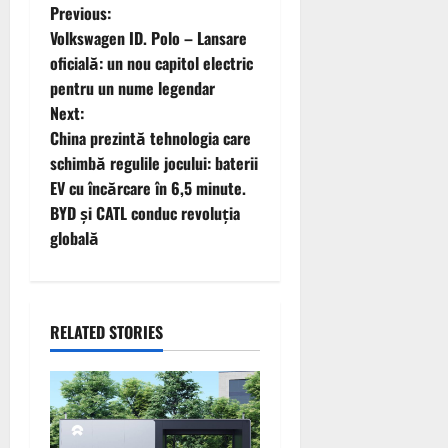
P
Previous:
Volkswagen ID. Polo – Lansare
o
oficială: un nou capitol electric
pentru un nume legendar
s
Next:
t
China prezintă tehnologia care
schimbă regulile jocului: baterii
n
EV cu încărcare în 6,5 minute.
BYD și CATL conduc revoluția
a
globală
v
i
RELATED STORIES
g
a
t