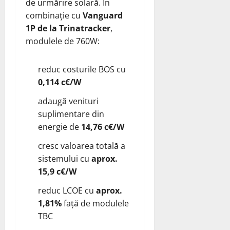
de urmărire solară. În
combinație cu
Vanguard
1P de la Trinatracker
,
modulele de 760W:
reduc costurile BOS cu
0,114 c€/W
adaugă venituri
suplimentare din
energie de
14,76 c€/W
cresc valoarea totală a
sistemului cu
aprox.
15,9 c€/W
reduc LCOE cu
aprox.
1,81%
față de modulele
TBC