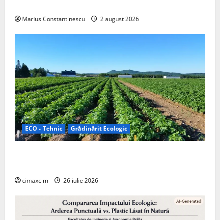
off‑grid
Marius Constantinescu
2 august 2026
ECO - Tehnic
Grădinărit Ecologic
Agricultura Viitorului: Tranziția Ecologică bazată pe
Tehnologie, nu pe Chimicale
cimaxcim
26 iulie 2026