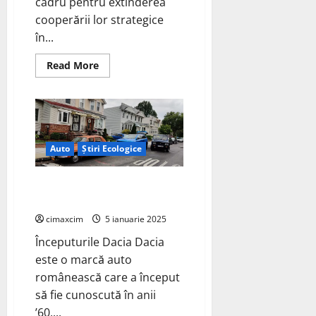
cadru pentru extinderea
cooperării lor strategice
în...
Read
Read More
more
about
Renault
și
Geely
își
extind
parteneriatul
Auto
Știri Ecologice
strategic
în
Brazilia
Istoria Dacia: De la Începuturi la
pentru
producția
Revoluția Electrică
de
vehicule
cimaxcim
5 ianuarie 2025
electrice
Începuturile Dacia Dacia
este o marcă auto
românească care a început
să fie cunoscută în anii
’60,...