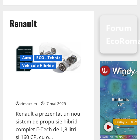
Renault
Forum
EcoRoma
Auto
ECO - Tehnic
Vehicule Hibride
Renault lansează noul sistem
de propulsie hibrid E-Tech de 1,8
litri
cimaxcim
7 mai 2025
Renault a prezentat un nou
sistem de propulsie hibrid
complet E-Tech de 1,8 litri
și 160 CP, cu o...