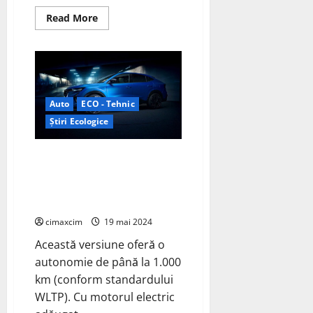
Read
Read More
more
about
Colaborarea
dintre
Renault
și
China
pentru
Auto
ECO - Tehnic
dezvoltarea
noului
Știri Ecologice
Twingo
electric:
Renault a dezvăluit versiunea
de înaltă performanță a
modelului Rafale: Renault
Rafale E-Tech 4×4 300 CP
cimaxcim
19 mai 2024
Această versiune oferă o
autonomie de până la 1.000
km (conform standardului
WLTP). Cu motorul electric