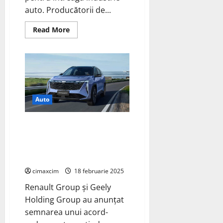
auto. Producătorii de...
Read
Read More
more
about
Grupul
Renault
pune
la
dispoziția
industriei
auto
la
Auto
nivel
mondial
sistemul
Renault și Geely își extind
Fireman
Access
parteneriatul strategic în
pentru
Brazilia pentru producția de
vehiculele
electrice
vehicule electrice
cimaxcim
18 februarie 2025
Renault Group și Geely
Holding Group au anunțat
semnarea unui acord-