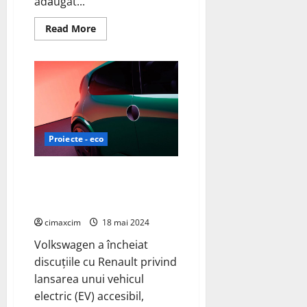
adăugat...
Read
Read More
more
about
Renault
a
dezvăluit
versiunea
de
înaltă
performanță
a
modelului
Proiecte - eco
Rafale:
Renault
Rafale
E-
Volkswagen renunță la
Tech
negocieri cu Renault pentru un
4×4
300
vehicul electric ieftin
CP
cimaxcim
18 mai 2024
Volkswagen a încheiat
discuțiile cu Renault privind
lansarea unui vehicul
electric (EV) accesibil,