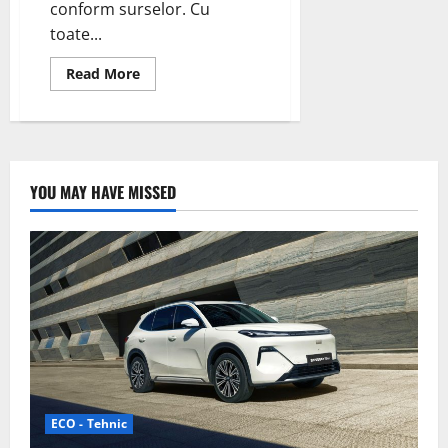
conform surselor. Cu
toate...
Read
Read More
more
about
Volkswagen
renunță
la
negocieri
cu
Renault
YOU MAY HAVE MISSED
pentru
un
vehicul
electric
ieftin
ECO - Tehnic