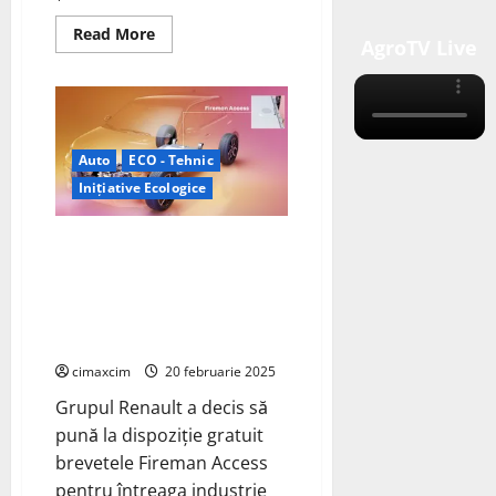
Read
Read More
AgroTV Live
more
about
Renault
lansează
noul
sistem
de
propulsie
Auto
ECO - Tehnic
hibrid
E-
Inițiative Ecologice
Tech
de
1,8
Grupul Renault pune la
litri
dispoziția industriei auto la
nivel mondial sistemul Fireman
Access pentru vehiculele
electrice
cimaxcim
20 februarie 2025
Grupul Renault a decis să
pună la dispoziție gratuit
brevetele Fireman Access
pentru întreaga industrie