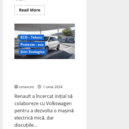
Read
Read More
more
about
Istoria
Dacia:
De
la
ECO - Tehnic
Începuturi
la
Proiecte - eco
Revoluția
Electrică
Știri Ecologice
Colaborarea dintre Renault și
China pentru dezvoltarea noului
Twingo electric:
cimaxcim
1 iunie 2024
Renault a încercat inițial să
colaboreze cu Volkswagen
pentru a dezvolta o mașină
electrică mică, dar
discuțiile...