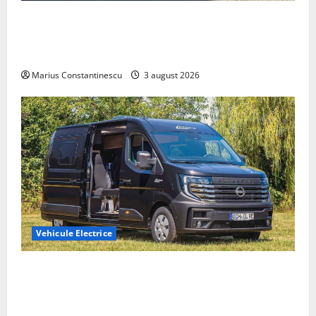
Geely lansează „Thunder”, unul dintre cele mai
compacte și eficiente sisteme de acționare electrică
din lume
Marius Constantinescu
3 august 2026
Vehicule Electrice
Interstar‑e Relax: Nissan și Eifelland au creat o
rulotă electrică care folosește bateria de 87 kWh nu
doar pentru tracțiune, ci și pentru încălzire complet