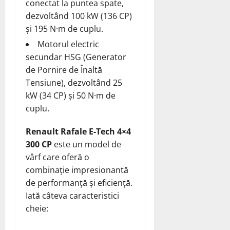
conectat la puntea spate,
dezvoltând 100 kW (136 CP)
și 195 N·m de cuplu.
Motorul electric
secundar HSG (Generator
de Pornire de Înaltă
Tensiune), dezvoltând 25
kW (34 CP) și 50 N·m de
cuplu.
Renault Rafale E-Tech 4×4
300 CP
este un model de
vârf care oferă o
combinație impresionantă
de performanță și eficiență.
Iată câteva caracteristici
cheie: