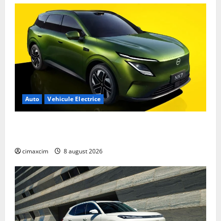
Auto
Vehicule Electrice
Nissan NX7: SUV-ul electrificat accesibil care extinde
gama Nissan în China
cimaxcim
8 august 2026