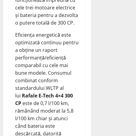
cele trei motoare electrice
și bateria pentru a dezvolta
o putere totală de 300 CP.
Eficiența energetică este
optimizată continuu pentru
a obține un raport
performanță/eficiență
comparabil cu cele mai
bune modele. Consumul
combinat conform
standardului WLTP al
lui
Rafale E-Tech 4×4 300
CP
este de 0,7 l/100 km,
rămânând moderat la 5,8
l/100 km chiar și atunci
când bateria este
descărcată, datorită