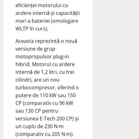
eficienței motorului cu
ardere internă și capacității
mari a bateriei (omologare
WLTP în curs).
Aceasta reprezintă o nouă
versiune de grup
motopropulsor plug-in
hibrid. Motorul cu ardere
internă de 1,2 litri, cu trei
cilindri, are un nou
turbocompresor, oferind o
putere de 110 kW sau 150
CP (comparativ cu 96 kW
sau 130 CP pentru
versiunea E-Tech 200 CP) și
un cuplu de 230 N·m
(comparativ cu 205 N·m).