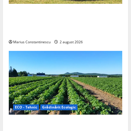
Interstar‑e Relax: Nissan și Eifelland au creat o
rulotă electrică care folosește bateria de 87 kWh nu
doar pentru tracțiune, ci și pentru încălzire complet
off‑grid
Marius Constantinescu
2 august 2026
ECO - Tehnic
Grădinărit Ecologic
Agricultura Viitorului: Tranziția Ecologică bazată pe
Tehnologie, nu pe Chimicale