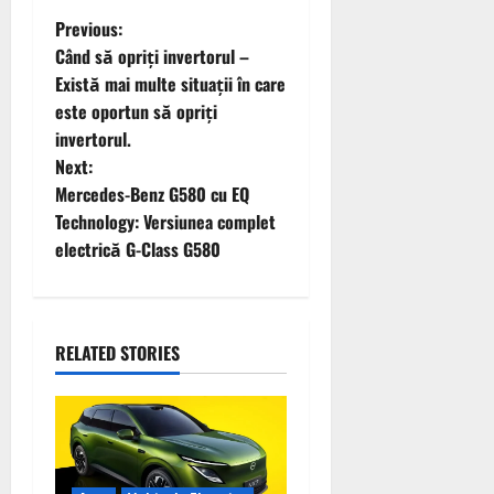
P
Previous:
Când să opriți invertorul –
o
Există mai multe situații în care
este oportun să opriți
s
invertorul.
t
Next:
Mercedes-Benz G580 cu EQ
n
Technology: Versiunea complet
electrică G-Class G580
a
v
i
RELATED STORIES
g
a