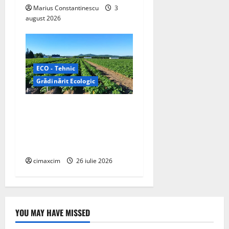
Marius Constantinescu
3
august 2026
ECO - Tehnic
Grădinărit Ecologic
Agricultura Viitorului:
Tranziția Ecologică bazată
pe Tehnologie, nu pe
Chimicale
cimaxcim
26 iulie 2026
YOU MAY HAVE MISSED