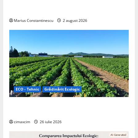
doar pentru tracțiune, ci și pentru încălzire complet
off‑grid
Marius Constantinescu
2 august 2026
ECO - Tehnic
Grădinărit Ecologic
Agricultura Viitorului: Tranziția Ecologică bazată pe
Tehnologie, nu pe Chimicale
cimaxcim
26 iulie 2026