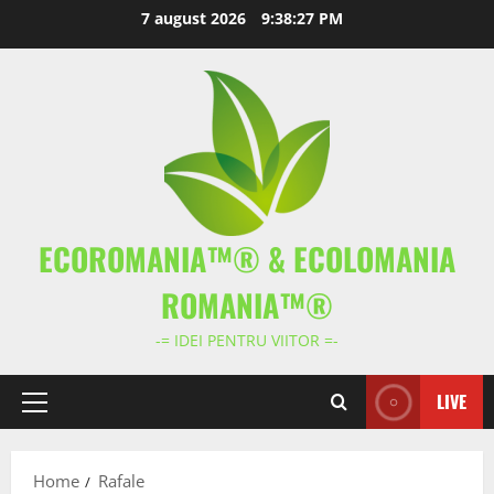
Skip
7 august 2026
9:38:27 PM
to
content
ECOROMANIA™® & ECOLOMANIA
ROMANIA™®
-= IDEI PENTRU VIITOR =-
LIVE
Primary
Menu
Home
Rafale