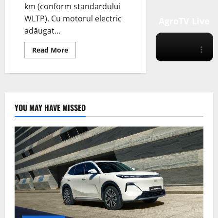
km (conform standardului
WLTP). Cu motorul electric
AgroTV Live
adăugat...
Read
Read More
more
about
Renault
a
dezvăluit
versiunea
de
înaltă
YOU MAY HAVE MISSED
performanță
a
modelului
Rafale:
Renault
Rafale
E-
Tech
4×4
300
CP