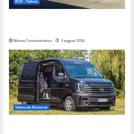
ECO - Tehnic
Geely lansează „Thunder”, unul dintre cele mai
compacte și eficiente sisteme de acționare electrică
din lume
Marius Constantinescu
3 august 2026
Vehicule Electrice
Interstar‑e Relax: Nissan și Eifelland au creat o
rulotă electrică care folosește bateria de 87 kWh nu