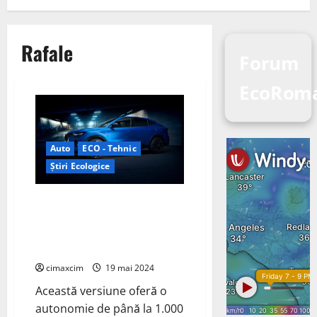
Rafale
Forum
EcoRom
Auto
ECO - Tehnic
Știri Ecologice
Renault a dezvăluit versiunea
de înaltă performanță a
modelului Rafale: Renault
Rafale E-Tech 4×4 300 CP
cimaxcim
19 mai 2024
Această versiune oferă o
autonomie de până la 1.000