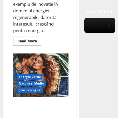
exemplu de inovație în
domeniul energiei
AgroTV Live
regenerabile, datorită
interesului crescând
pentru energia...
Read
Read More
more
about
Energia
eoliană
DIY
în
România:
Revoluția
PMG
Energie Verde
în
anul
Natura și Mediu
2025
Știri Ecologice
“Camping: Invertor sau
Generator? Alegerea pentru O
Experiență Perfectă în Natură”