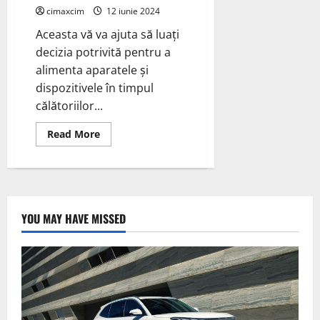
cimaxcim
12 iunie 2024
Aceasta vă va ajuta să luați
decizia potrivită pentru a
alimenta aparatele și
dispozitivele în timpul
călătoriilor...
Read
Read More
more
about
“Camping:
Invertor
sau
Generator?
Alegerea
pentru
YOU MAY HAVE MISSED
O
Experiență
Perfectă
în
Natură”