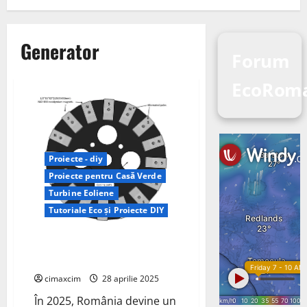
Generator
Forum
EcoRoma
Proiecte - diy
Proiecte pentru Casă Verde
Turbine Eoliene
Tutoriale Eco și Proiecte DIY
Energia eoliană DIY în România:
Revoluția PMG în anul 2025
cimaxcim
28 aprilie 2025
În 2025, România devine un