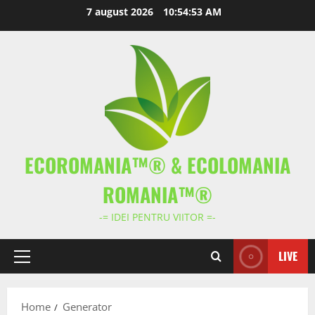
Skip
7 august 2026
10:54:53 AM
to
content
ECOROMANIA™® & ECOLOMANIA
ROMANIA™®
-= IDEI PENTRU VIITOR =-
LIVE
Primary
Menu
Home
Generator