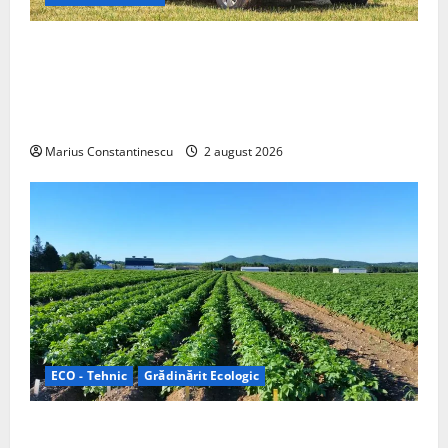
Interstar‑e Relax: Nissan și Eifelland au creat o
rulotă electrică care folosește bateria de 87 kWh nu
doar pentru tracțiune, ci și pentru încălzire complet
off‑grid
Marius Constantinescu
2 august 2026
ECO - Tehnic
Grădinărit Ecologic
Agricultura Viitorului: Tranziția Ecologică bazată pe