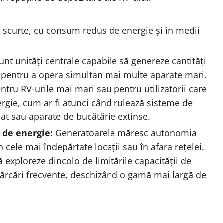
i scurte, cu consum redus de energie și în medii
nt unități centrale capabile să genereze cantități
te pentru a opera simultan mai multe aparate mari.
ntru RV-urile mai mari sau pentru utilizatorii care
ergie, cum ar fi atunci când rulează sisteme de
nat sau aparate de bucătărie extinse.
 de energie:
Generatoarele măresc autonomia
n cele mai îndepărtate locații sau în afara rețelei.
exploreze dincolo de limitările capacității de
încărcări frecvente, deschizând o gamă mai largă de