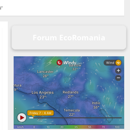
ă”
Forum EcoRomania