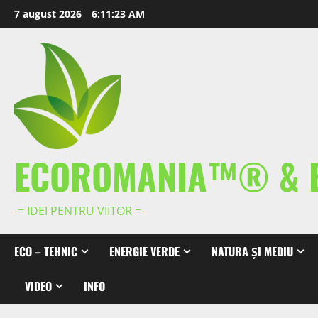
Skip
7 august 2026
6:11:24 AM
to
content
ECOROMANIA™® & 
-= IDEI PENTRU VIITOR =-
ECO – TEHNIC
ENERGIE VERDE
NATURA ȘI MEDIU
VIDEO
INFO