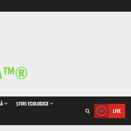
IA™®
LĂ
ȘTIRI ECOLOGICE
LIVE