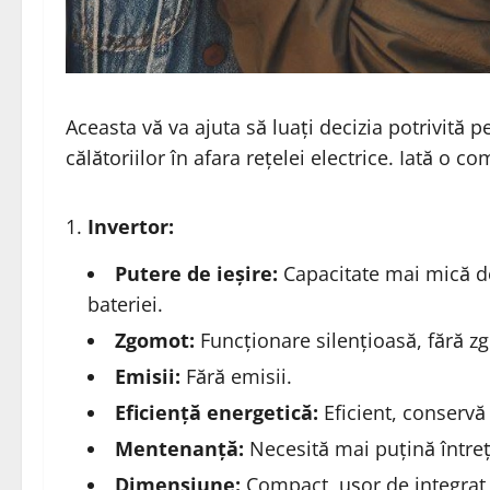
Aceasta vă va ajuta să luați decizia potrivită p
călătoriilor în afara rețelei electrice. Iată o 
Invertor:
Putere de ieșire:
Capacitate mai mică de
bateriei.
Zgomot:
Funcționare silențioasă, fără zg
Emisii:
Fără emisii.
Eficiență energetică:
Eficient, conservă 
Mentenanță:
Necesită mai puțină întreț
Dimensiune:
Compact, ușor de integrat î