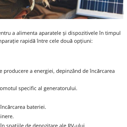
entru a alimenta aparatele și dispozitivele în timpul
comparație rapidă între cele două opțiuni:
 producere a energiei, depinzând de încărcarea
omotul specific al generatorului.
încărcarea bateriei.
inere.
n spațiile de depozitare ale RV-ului.