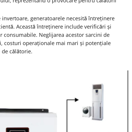
iului, reprezentând o provocare pentru călătorii
invertoare, generatoarele necesită întreținere
entă. Această întreținere include verificări și
altor consumabile. Neglijarea acestor sarcini de
i, costuri operaționale mai mari și potențiale
 de călătorie.