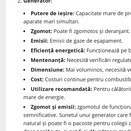
Generator:
Putere de ieșire:
Capacitate mare de pr
aparate mari simultan.
Zgomot:
Poate fi zgomotos și deranjant.
Emisii:
Emisii de gaze de eșapament.
Eficiență energetică:
Funcționează pe b
Mentenanță:
Necesită verificări regulat
Dimensiune:
Mai voluminos, necesită ve
Cost:
Costuri continue pentru combustibil
Utilizare recomandată:
Pentru călători
mare de energie.
Zgomot și emisii:
zgomotul de funcționar
semnificative. Sunetul unui generator care 
natural și poate fi o pacoste pentru colegii