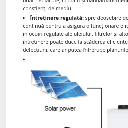
doar neplăcute, ci pot fi și dăunătoare med
conștienți de mediu.
Întreținere regulată:
spre deosebire de 
continuă pentru a asigura o funcționare efici
înlocuiri regulate ale uleiului, filtrelor și 
întreținere poate duce la scăderea eficiențe
defecțiuni, care ar putea întrerupe planurile