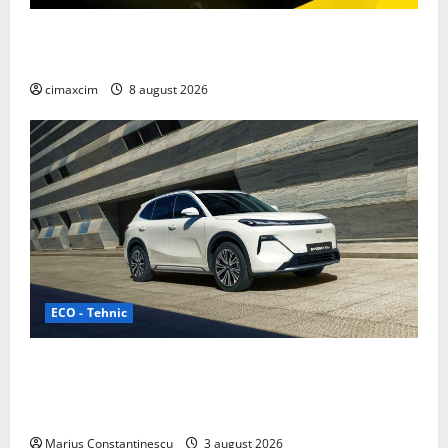
Nissan NX7: SUV-ul electrificat accesibil care extinde
gama Nissan în China
cimaxcim
8 august 2026
ECO - Tehnic
Geely lansează „Thunder”, unul dintre cele mai
compacte și eficiente sisteme de acționare electrică
din lume
Marius Constantinescu
3 august 2026