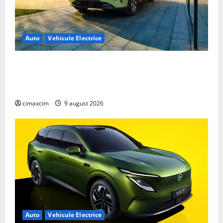
Auto
Vehicule Electrice
Geely E2 – cea mai ieftină mașină electrică din
China cu autonomie reală de 300 km. Analiză
completă 2026
cimaxcim
9 august 2026
Auto
Vehicule Electrice