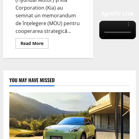
Corporation (Kia) au
AgroTV Live
semnat un memorandum
de înțelegere (MOU) pentru
cooperarea strategică...
Read
Read More
more
about
Hyundai
Motor
Company
și
Kia
Corporation
YOU MAY HAVE MISSED
(Kia)
au
semnat
un
memorandum
pentru
cooperarea
strategică
cu
Exide
Energy