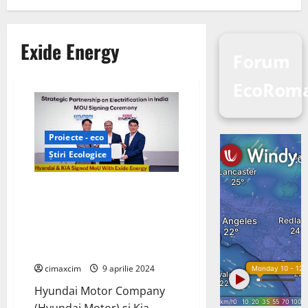
Exide Energy
Forum
EcoRoma
Proiecte - eco
Știri Ecologice
Hyundai Motor Company și Kia
Corporation (Kia) au semnat un
memorandum pentru
cooperarea strategică cu Exide
Energy
cimaxcim
9 aprilie 2024
Hyundai Motor Company
(Hyundai Motor) și Kia