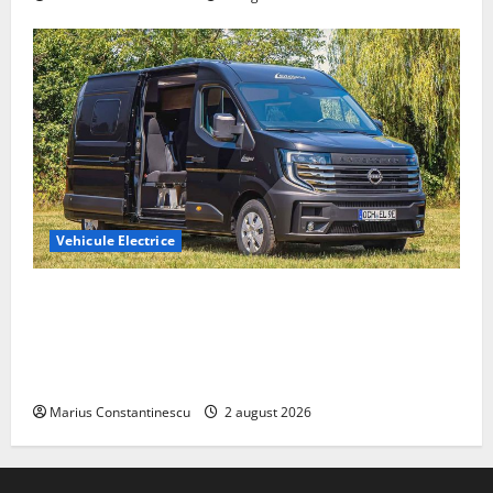
Vehicule Electrice
Interstar‑e Relax: Nissan și Eifelland au creat o
rulotă electrică care folosește bateria de 87 kWh nu
doar pentru tracțiune, ci și pentru încălzire complet
off‑grid
Marius Constantinescu
2 august 2026