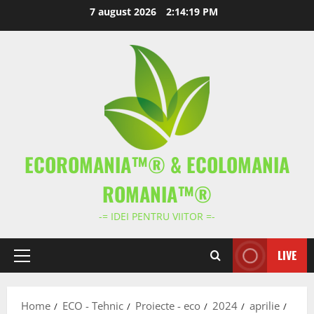
Skip
7 august 2026
2:14:20 PM
to
content
ECOROMANIA™® & ECOLOMANIA
ROMANIA™®
-= IDEI PENTRU VIITOR =-
LIVE
Primary
Menu
Home
ECO - Tehnic
Proiecte - eco
2024
aprilie