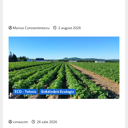
rulotă electrică care folosește bateria de 87 kWh nu
doar pentru tracțiune, ci și pentru încălzire complet
off‑grid
Marius Constantinescu
2 august 2026
ECO - Tehnic
Grădinărit Ecologic
Agricultura Viitorului: Tranziția Ecologică bazată pe
Tehnologie, nu pe Chimicale
cimaxcim
26 iulie 2026