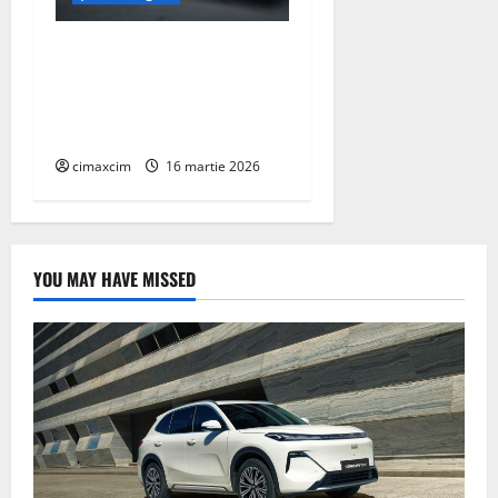
AEROCOMPACT, a lansat o
extensie pentru sistemul
său de acoperiș plat
COMPACTFLAT SN2
cimaxcim
16 martie 2026
YOU MAY HAVE MISSED