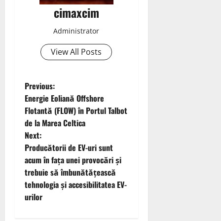
cimaxcim
Administrator
View All Posts
P
Previous:
Energie Eoliană Offshore
o
Flotantă (FLOW) în Portul Talbot
de la Marea Celtica
s
Next:
t
Producătorii de EV-uri sunt
acum în fața unei provocări și
n
trebuie să îmbunătățească
tehnologia și accesibilitatea EV-
a
urilor
v