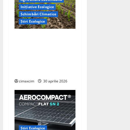
Inițiative Ecologice
Schimbări Climatice
Știri Ecologice
Cercetătorii de la Yale au
identificat o metodă
naturală prin care
agricultura ar putea deveni
un instrument major de
captare a carbonului
cimaxcim
30 aprilie 2026
Știri Ecologice