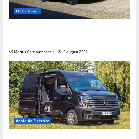
ECO - Tehnic
Geely lansează „Thunder”, unul dintre cele mai
compacte și eficiente sisteme de acționare electrică
din lume
Marius Constantinescu
3 august 2026
Vehicule Electrice
Interstar‑e Relax: Nissan și Eifelland au creat o