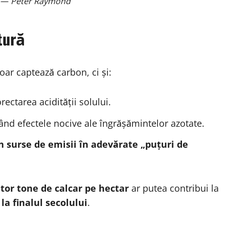
” —
Peter Raymond
tură
oar captează carbon, ci și:
orectarea acidității solului.
ând efectele nocive ale îngrășămintelor azotate.
n surse de emisii în adevărate „puțuri de
or tone de calcar pe hectar
ar putea contribui la
a finalul secolului
.