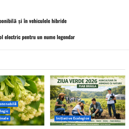
onibilă și în vehiculele hibride
ol electric pentru un nume legendar
ustenabilă
logic
inale
Inițiative Ecologice