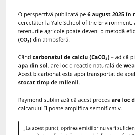
O perspectivă publicată pe
6 august 2025 în 
cercetător la Yale School of the Environment,
terenurile agricole poate deveni o metodă efi
(CO₂)
din atmosferă.
Când
carbonatul de calciu (CaCO₃)
– adică pi
apa din sol
, are loc o reacție naturală de
wea
Acest bicarbonat este apoi transportat de ap
stocat timp de milenii
.
Raymond subliniază că acest proces
are loc 
calcarului îl poate amplifica semnificativ.
„La acest punct, oprirea emisiilor nu va fi suficie