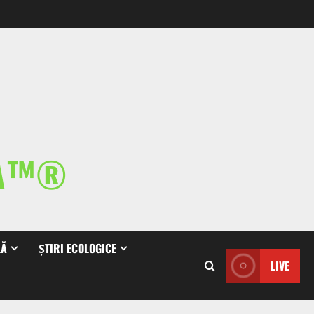
IA™®
LĂ
ȘTIRI ECOLOGICE
LIVE