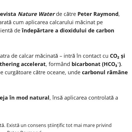
revista
Nature Water
de către
Peter Raymond
,
 arată cum aplicarea calcarului măcinat pe
cientă de
îndepărtare a dioxidului de carbon
atra de calcar măcinată – intră în contact cu
CO₂ și
thering accelerat
, formând
bicarbonat (HCO₃⁻)
.
ele curgătoare către oceane, unde
carbonul rămâne
deja în mod natural
, însă aplicarea controlată a
ntă. Există un consens științific tot mai mare privind