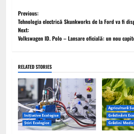
P
Previous:
Tehnologia electrică Skunkworks de la Ford va fi disp
o
Next:
s
Volkswagen ID. Polo – Lansare oficială: un nou capit
t
n
RELATED STORIES
a
v
i
Agricultură S
g
Inițiative Ecologice
Grădinărit Eco
Știri Ecologice
Grădini Medic
a