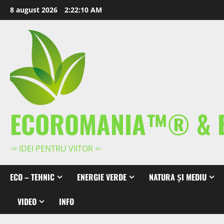
Skip
8 august 2026
2:22:12 AM
to
content
ECOROMANIA™® & 
-= IDEI PENTRU VIITOR =-
ECO – TEHNIC
ENERGIE VERDE
NATURA ȘI MEDIU
VIDEO
INFO