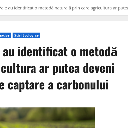
 Yale au identificat o metodă naturală prin care agricultura ar pu
matice
Știri Ecologice
e au identificat o metodă
icultura ar putea deveni
e captare a carbonului