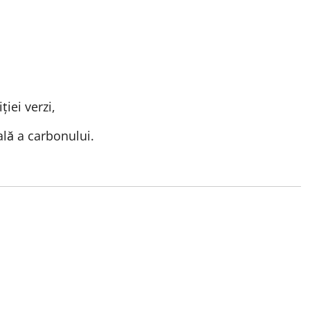
ției verzi,
ală a carbonului.