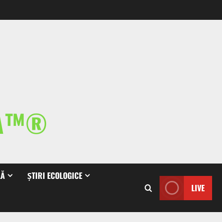
IA™®
LĂ
ȘTIRI ECOLOGICE
LIVE