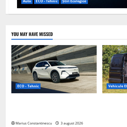
Auto
ECO - Tehnic
Știri Ecologice
YOU MAY HAVE MISSED
ECO - Tehnic
Vehicule El
Geely lansează „Thunder”, unul dintre
Interstar‑e 
cele mai compacte și eficiente sisteme
creat o rul
de acționare electrică din lume
bateria de 
tracțiune, c
Marius Constantinescu
3 august 2026