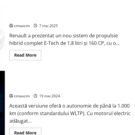
va
fi
complet
Renault lansează noul sistem de propulsie hibrid E-Tech de
electric
1,8 litri
în
2027,
cimaxcim
7 mai 2025
construit
pe
Renault a prezentat un nou sistem de propulsie
o
platformă
hibrid complet E-Tech de 1,8 litri și 160 CP, cu o...
Renault
Scenic
E-
Read
Read More
Tech
more
și
about
Alpine
Renault
A390.
lansează
noul
sistem
Renault a dezvăluit versiunea de înaltă performanță a
de
modelului Rafale: Renault Rafale E-Tech 4×4 300 CP
propulsie
hibrid
cimaxcim
19 mai 2024
E-
Tech
Această versiune oferă o autonomie de până la 1.000
de
1,8
km (conform standardului WLTP). Cu motorul electric
litri
adăugat...
Read
Read More