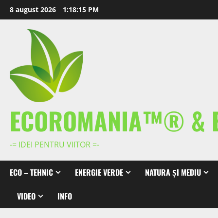
Skip
8 august 2026
1:18:16 PM
to
content
ECOROMANIA™® & 
-= IDEI PENTRU VIITOR =-
ECO – TEHNIC
ENERGIE VERDE
NATURA ȘI MEDIU
VIDEO
INFO