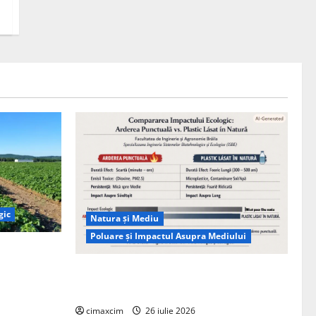
gic
Natura și Mediu
Poluare și Impactul Asupra Mediului
ția
ie, nu pe
Managementul deșeurilor în România:
probleme reale, soluții și tehnologii noi
cimaxcim
26 iulie 2026