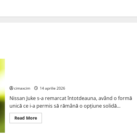
Nissan Juke va fi complet electric în 2027, construit pe o
platformă Renault Scenic E-Tech și Alpine A390.
cimaxcim
14 aprilie 2026
Nissan Juke s-a remarcat întotdeauna, având o formă
unică ce i-a permis să rămână o opțiune solidă...
Read
Read More
more
about
Nissan
Juke