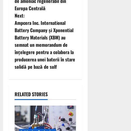
o
de amoniac regenerabil din
Europa Centrală
s
Next:
t
Ampcera Inc. International
Battery Company și Xponential
n
Battery Materials (XBM) au
semnat un memorandum de
a
înțelegere pentru a colabora la
v
producerea unei baterii în stare
solidă pe bază de sulf
i
g
RELATED STORIES
a
t
i