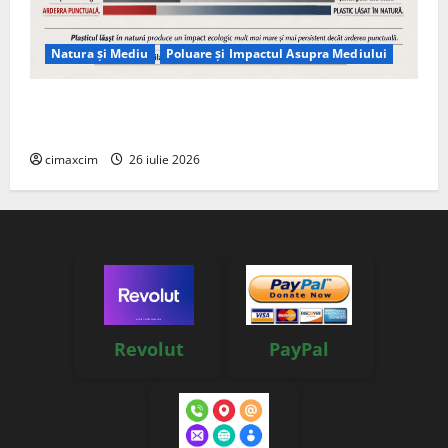
Natura și Mediu
Poluare și Impactul Asupra Mediului
Managementul deșeurilor în România: probleme
reale, soluții și tehnologii noi
cimaxcim
26 iulie 2026
Revolut
PayPal