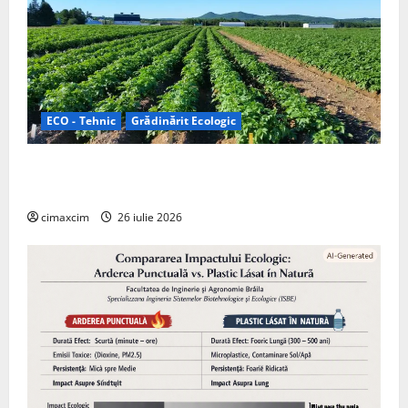
ECO - Tehnic
Grădinărit Ecologic
Agricultura Viitorului: Tranziția Ecologică bazată pe
Tehnologie, nu pe Chimicale
cimaxcim
26 iulie 2026