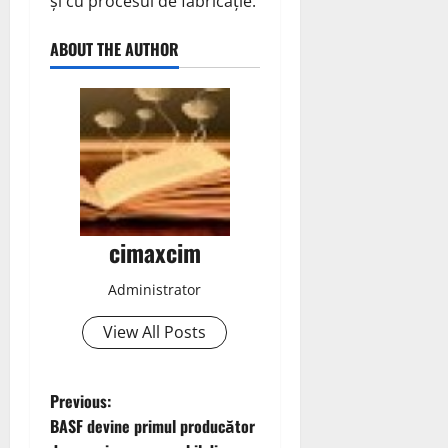
și cu procesul de fabricație.
ABOUT THE AUTHOR
cimaxcim
Administrator
View All Posts
P
Previous:
BASF devine primul producător