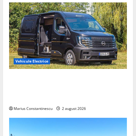
Vehicule Electrice
Interstar‑e Relax: Nissan și Eifelland au creat o
rulotă electrică care folosește bateria de 87 kWh nu
doar pentru tracțiune, ci și pentru încălzire complet
off‑grid
Marius Constantinescu
2 august 2026