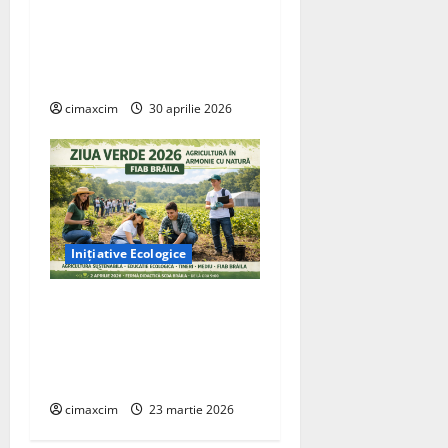
naturală prin care
agricultura ar putea deveni
un instrument major de
captare a carbonului
cimaxcim
30 aprilie 2026
Inițiative Ecologice
Ziua Verde 2026” –
Inițiativa FIAB Brăila
pentru o agricultură
sustenabilă
cimaxcim
23 martie 2026