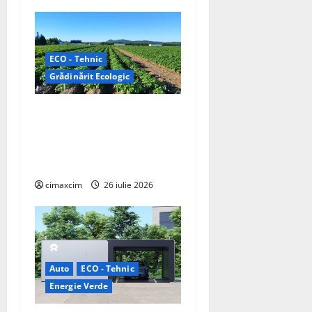
ECO - Tehnic
Grădinărit Ecologic
Agricultura Viitorului:
Tranziția Ecologică bazată
pe Tehnologie, nu pe
Chimicale
cimaxcim
26 iulie 2026
Auto
ECO - Tehnic
Energie Verde