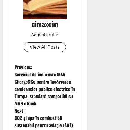
cimaxcim
Administrator
View All Posts
P
Previous:
Serviciul de încărcare MAN
o
Charge&Go pentru încărcarea
camioanelor publice electrice în
s
Europa; standard compatibil cu
t
MAN eTruck
Next:
n
CO2 și apa în combustibil
sustenabil pentru aviație (SAF)