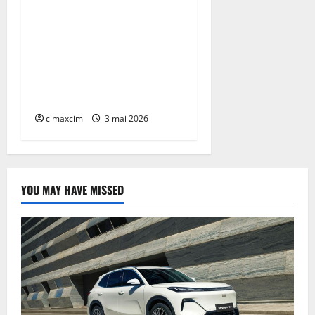
China prezintă tehnologia
care schimbă regulile
jocului: baterii EV cu
încărcare în 6,5 minute.
BYD și CATL conduc
revoluția globală
cimaxcim
3 mai 2026
YOU MAY HAVE MISSED