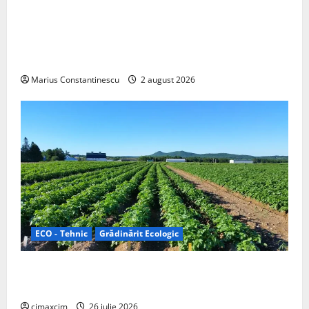
Interstar‑e Relax: Nissan și Eifelland au creat o
rulotă electrică care folosește bateria de 87 kWh nu
doar pentru tracțiune, ci și pentru încălzire complet
off‑grid
Marius Constantinescu
2 august 2026
ECO - Tehnic
Grădinărit Ecologic
Agricultura Viitorului: Tranziția Ecologică bazată pe
Tehnologie, nu pe Chimicale
cimaxcim
26 iulie 2026