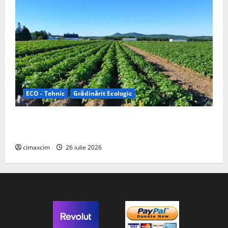
ECO - Tehnic
Grădinărit Ecologic
Agricultura Viitorului: Tranziția Ecologică bazată pe
Tehnologie, nu pe Chimicale
cimaxcim
26 iulie 2026