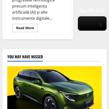
precum inteligența
AgroTV Live
artificială (AI) și alte
instrumente digitale...
Read
Read More
more
about
Hitachi
Energy
pune
în
aplicare
rețele
YOU MAY HAVE MISSED
energetice
prin
tehnologii
digitale.