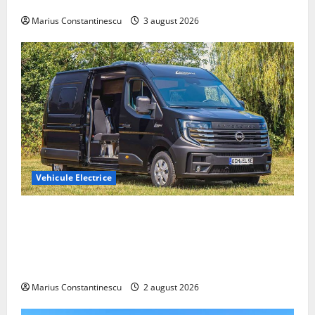
din lume
Marius Constantinescu
3 august 2026
Vehicule Electrice
Interstar‑e Relax: Nissan și Eifelland au creat o
rulotă electrică care folosește bateria de 87 kWh nu
doar pentru tracțiune, ci și pentru încălzire complet
off‑grid
Marius Constantinescu
2 august 2026