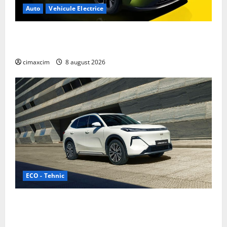
Auto
Vehicule Electrice
Nissan NX7: SUV-ul electrificat accesibil care extinde
gama Nissan în China
cimaxcim
8 august 2026
ECO - Tehnic
Geely lansează „Thunder”, unul dintre cele mai
compacte și eficiente sisteme de acționare electrică