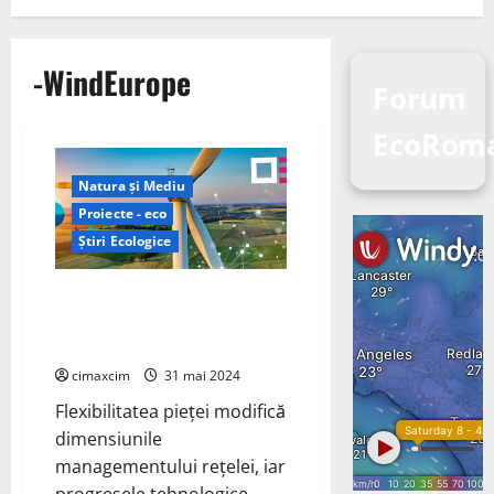
-WindEurope
Forum
EcoRom
Natura și Mediu
Proiecte - eco
Știri Ecologice
Hitachi Energy pune în aplicare
rețele energetice prin
tehnologii digitale.
cimaxcim
31 mai 2024
Flexibilitatea pieței modifică
dimensiunile
managementului rețelei, iar
progresele tehnologice