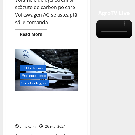
scăzute de carbon pe care
AgroTV Live
Volkswagen AG se așteaptă
să le comandă...
Read
Read More
more
about
Volkswagen
AG
și
Vulcan
Green
Steel
ECO - Tehnic
(VGS)
Proiecte - eco
au
semnat
Știri Ecologice
un
memorandum
de
înțelegere
Volkswagen AG își propune să
(MoU)
înceapă producția de baterii
pentru
un
pentru vehicule electrice anul
parteneriat
viitor
pentru
oțel
cimaxcim
26 mai 2024
cu
emisii