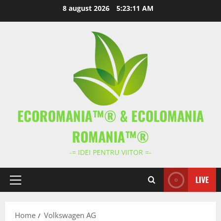
Skip
8 august 2026
5:23:11 AM
to
content
ECOROMANIA™® & ECOLOMANIA
ROMANIA™®
-= IDEI PENTRU VIITOR =-
LIVE
Primary
Menu
Home
Volkswagen AG