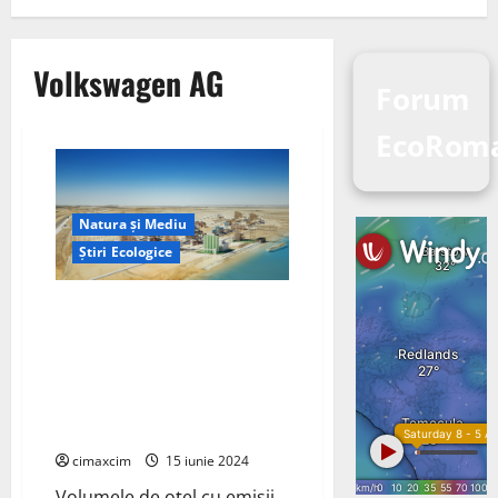
Volkswagen AG
Forum
EcoRoma
Natura și Mediu
Știri Ecologice
Volkswagen AG și Vulcan Green
Steel (VGS) au semnat un
memorandum de înțelegere
(MoU) pentru un parteneriat
pentru oțel cu emisii scăzute
de carbon
cimaxcim
15 iunie 2024
Volumele de oțel cu emisii