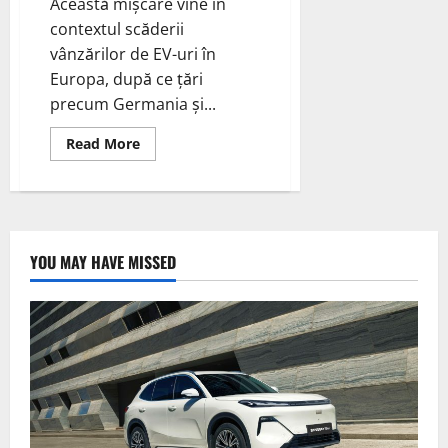
scăzute
Această mișcare vine în
de
contextul scăderii
carbon
vânzărilor de EV-uri în
Europa, după ce țări
precum Germania și...
Read
Read More
more
about
Volkswagen
AG
își
propune
să
înceapă
YOU MAY HAVE MISSED
producția
de
baterii
pentru
vehicule
electrice
anul
viitor