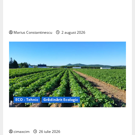
Interstar‑e Relax: Nissan și Eifelland au creat o
rulotă electrică care folosește bateria de 87 kWh nu
doar pentru tracțiune, ci și pentru încălzire complet
off‑grid
Marius Constantinescu
2 august 2026
ECO - Tehnic
Grădinărit Ecologic
Agricultura Viitorului: Tranziția Ecologică bazată pe
Tehnologie, nu pe Chimicale
cimaxcim
26 iulie 2026