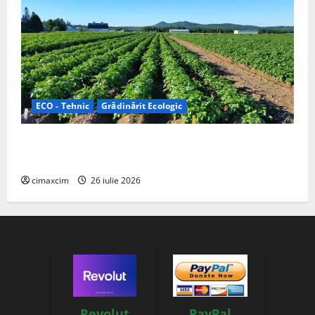
ECO - Tehnic
Grădinărit Ecologic
Agricultura Viitorului: Tranziția Ecologică bazată pe
Tehnologie, nu pe Chimicale
cimaxcim
26 iulie 2026
Revolut
PayPal