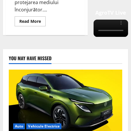
protejarea mediului
înconjurător....
AgroTV Live
Read
Read More
more
about
Ziua
Planetei
Pământ
22
aprilie
YOU MAY HAVE MISSED
Auto
Vehicule Electrice