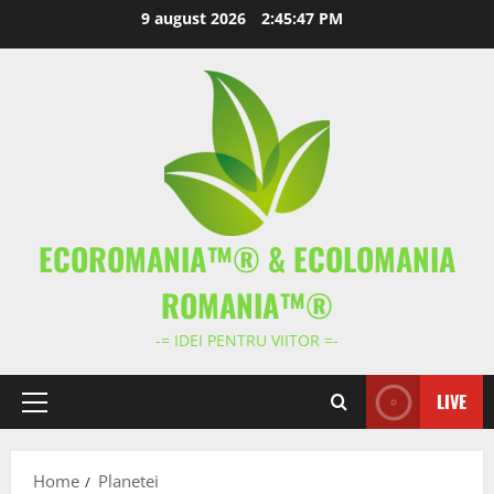
Skip
9 august 2026
2:45:47 PM
to
content
ECOROMANIA™® & ECOLOMANIA
ROMANIA™®
-= IDEI PENTRU VIITOR =-
LIVE
Primary
Menu
Home
Planetei