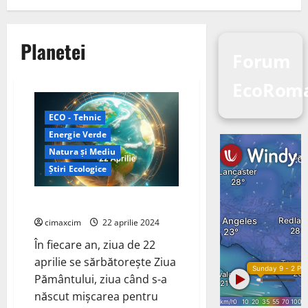
Planetei
Forum
EcoRom
ECO - Tehnic
Energie Verde
Natura și Mediu
Știri Ecologice
Ziua Planetei Pământ 22 aprilie
cimaxcim
22 aprilie 2024
În fiecare an, ziua de 22
aprilie se sărbătorește Ziua
Pământului, ziua când s-a
născut mișcarea pentru