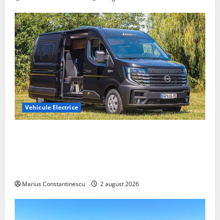
Vehicule Electrice
Interstar‑e Relax: Nissan și Eifelland au creat o
rulotă electrică care folosește bateria de 87 kWh nu
doar pentru tracțiune, ci și pentru încălzire complet
off‑grid
Marius Constantinescu
2 august 2026