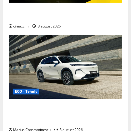
Nissan NX7: SUV-ul electrificat accesibil care extinde
gama Nissan în China
cimaxcim
8 august 2026
ECO - Tehnic
Geely lansează „Thunder”, unul dintre cele mai
compacte și eficiente sisteme de acționare electrică
din lume
Marius Constantinescu
3 august 2026