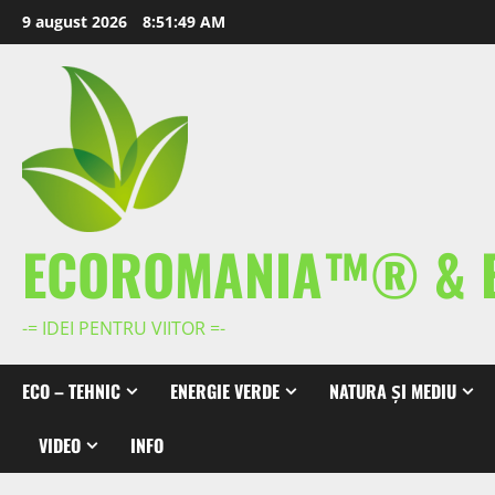
Skip
9 august 2026
8:51:49 AM
to
content
ECOROMANIA™® & 
-= IDEI PENTRU VIITOR =-
ECO – TEHNIC
ENERGIE VERDE
NATURA ȘI MEDIU
VIDEO
INFO