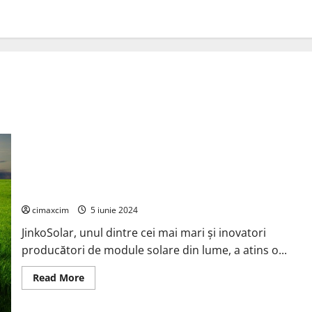
JinkoSolar stabilește un nou record mondial cu celule solare
tande perovskite bazate pe tehnologia N-type TOPCon
cimaxcim
5 iunie 2024
JinkoSolar, unul dintre cei mai mari și inovatori
producători de module solare din lume, a atins o...
Read
Read More
more
about
JinkoSolar