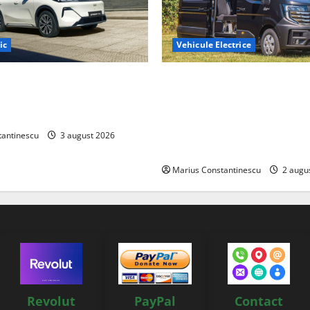
ic
Vehicule Electrice
ază „Thunder”, unul dintre
Interstar‑e Relax: Nissan și E
mpacte și eficiente sisteme
creat o rulotă electrică care
e electrică din lume
bateria de 87 kWh nu doar p
tracțiune, ci și pentru încăl
tantinescu
3 august 2026
off‑grid
Marius Constantinescu
2 augu
Revolut
PayPal
Contact