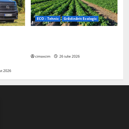
ECO - Tehnic
Grădinărit Ecologic
ifelland au
Agricultura Viitorului: Tranziția
 folosește
Ecologică bazată pe Tehnologie, nu pe
entru
Chimicale
zire complet
cimaxcim
26 iulie 2026
st 2026