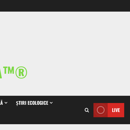
IA™®
LĂ
ȘTIRI ECOLOGICE
LIVE