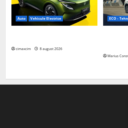
ECO - Tehn
Auto
Vehicule Electrice
Geely lanse
Nissan NX7: SUV-ul electrificat accesibil
cele mai co
care extinde gama Nissan în China
de acționar
cimaxcim
8 august 2026
Marius Cons