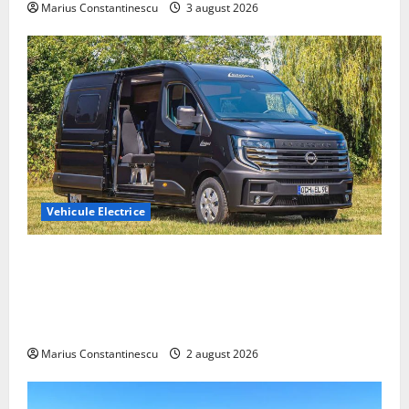
Marius Constantinescu
3 august 2026
Vehicule Electrice
Interstar‑e Relax: Nissan și Eifelland au creat o
rulotă electrică care folosește bateria de 87 kWh nu
doar pentru tracțiune, ci și pentru încălzire complet
off‑grid
Marius Constantinescu
2 august 2026