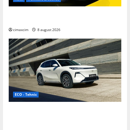
Nissan NX7: SUV-ul electrificat accesibil care extinde
gama Nissan în China
cimaxcim
8 august 2026
ECO - Tehnic
Geely lansează „Thunder”, unul dintre cele mai
compacte și eficiente sisteme de acționare electrică
din lume