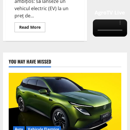
ambițios: să lanseze un
vehicul electric (EV) la un
AgroTV Live
preț de...
Read
Read More
more
about
Volkswagen
ID.4:
Planuri
pentru
un
EV
YOU MAY HAVE MISSED
accesibil
în
Europa
–
20.000
de
euro
Auto
Vehicule Electrice