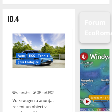
ID.4
Forum
EcoRom
Auto
ECO - Tehnic
Știri Ecologice
Volkswagen ID.4: Planuri pentru
un EV accesibil în Europa –
20.000 de euro
cimaxcim
29 mai 2024
Volkswagen a anunțat
recent un obiectiv