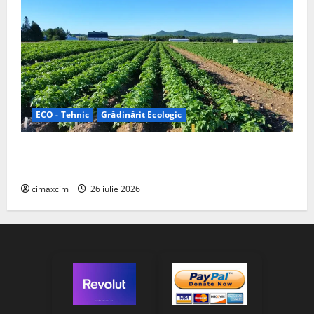
ECO - Tehnic
Grădinărit Ecologic
Agricultura Viitorului: Tranziția Ecologică bazată pe
Tehnologie, nu pe Chimicale
cimaxcim
26 iulie 2026