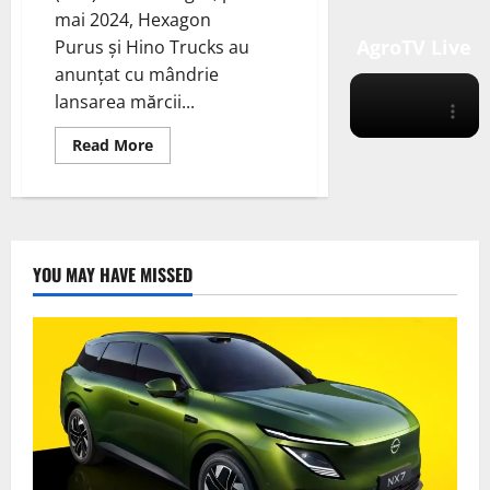
mai 2024, Hexagon
AgroTV Live
Purus și Hino Trucks au
anunțat cu mândrie
lansarea mărcii...
Read
Read More
more
about
Hexagon
Purus
și
Hino
Trucks
au
YOU MAY HAVE MISSED
anunțat
cu
mândrie
lansarea
mărcii
de
camioane
cu
emisii
zero,
Tern