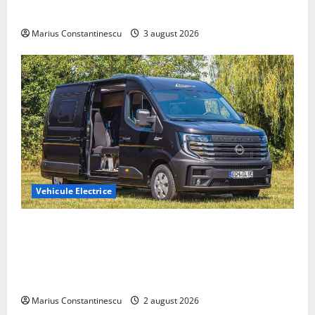
din lume
Marius Constantinescu
3 august 2026
Vehicule Electrice
Interstar‑e Relax: Nissan și Eifelland au creat o
rulotă electrică care folosește bateria de 87 kWh nu
doar pentru tracțiune, ci și pentru încălzire complet
off‑grid
Marius Constantinescu
2 august 2026