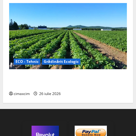
ECO - Tehnic
Grădinărit Ecologic
Agricultura Viitorului: Tranziția Ecologică bazată pe
Tehnologie, nu pe Chimicale
cimaxcim
26 iulie 2026