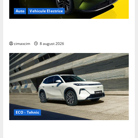
Auto
Vehicule Electrice
Nissan NX7: SUV-ul electrificat accesibil care extinde
gama Nissan în China
cimaxcim
8 august 2026
ECO - Tehnic
Geely lansează „Thunder”, unul dintre cele mai
compacte și eficiente sisteme de acționare electrică