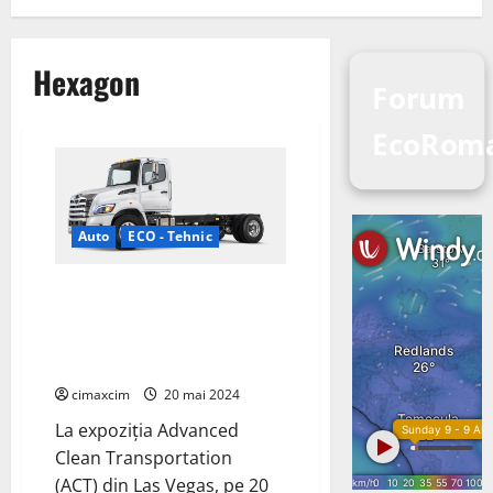
Hexagon
Forum
EcoRom
Auto
ECO - Tehnic
Hexagon Purus și Hino Trucks
au anunțat cu mândrie lansarea
mărcii de camioane cu emisii
zero, Tern
cimaxcim
20 mai 2024
La expoziția Advanced
Clean Transportation
(ACT) din Las Vegas, pe 20