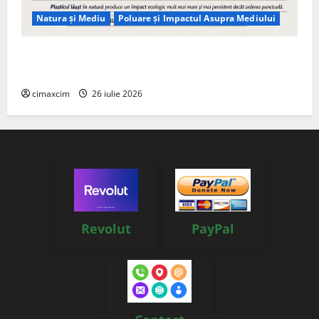
Natura și Mediu
Poluare și Impactul Asupra Mediului
Managementul deșeurilor în România: probleme
reale, soluții și tehnologii noi
cimaxcim
26 iulie 2026
Revolut
PayPal