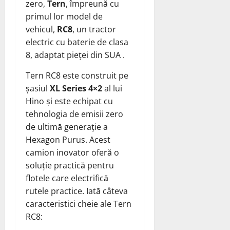
zero,
Tern
, împreună cu
primul lor model de
vehicul,
RC8
, un tractor
electric cu baterie de clasa
8, adaptat pieței din SUA .
Tern RC8 este construit pe
șasiul
XL Series 4×2
al lui
Hino și este echipat cu
tehnologia de emisii zero
de ultimă generație a
Hexagon Purus. Acest
camion inovator oferă o
soluție practică pentru
flotele care electrifică
rutele practice. Iată câteva
caracteristici cheie ale Tern
RC8: