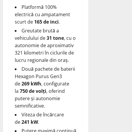
Platformă 100%
electrică cu ampatament
scurt de
165 de inci
.
Greutate brută a
vehiculului de
31 tone
, cu o
autonomie de aproximativ
321 kilometri în ciclurile de
lucru regionale din oraș.
Două pachete de baterii
Hexagon Purus Gen3
de
269 kWh
, configurate
la
750 de volți
, oferind
putere și autonomie
semnificative.
Viteza de încărcare
de
241 kW
.
Putere maximă continuă