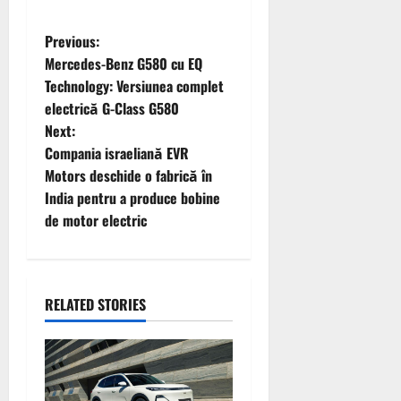
P
Previous:
Mercedes-Benz G580 cu EQ
o
Technology: Versiunea complet
electrică G-Class G580
s
Next:
t
Compania israeliană EVR
Motors deschide o fabrică în
n
India pentru a produce bobine
de motor electric
a
v
i
RELATED STORIES
g
a