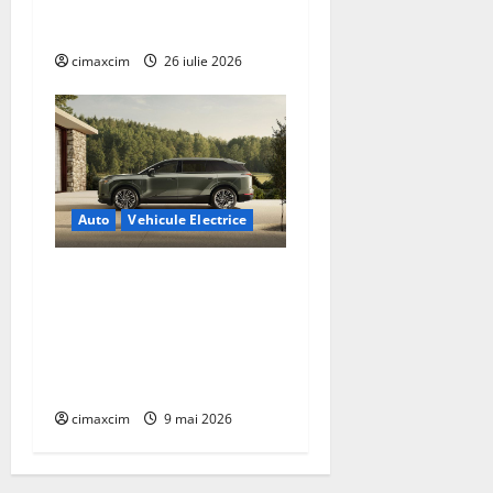
pe Tehnologie, nu pe
Chimicale
cimaxcim
26 iulie 2026
Auto
Vehicule Electrice
Lexus TZ 2027 – SUV
electric cu 7 locuri,
autonomie de până la 480
km și tracțiune integrală
standard
cimaxcim
9 mai 2026