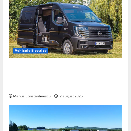
Vehicule Electrice
Interstar‑e Relax: Nissan și Eifelland au creat o
rulotă electrică care folosește bateria de 87 kWh nu
doar pentru tracțiune, ci și pentru încălzire complet
off‑grid
Marius Constantinescu
2 august 2026