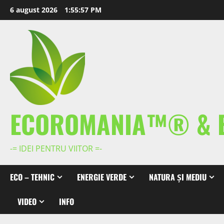
Skip
6 august 2026
1:55:58 PM
to
content
ECOROMANIA™® & 
-= IDEI PENTRU VIITOR =-
ECO – TEHNIC
ENERGIE VERDE
NATURA ȘI MEDIU
VIDEO
INFO