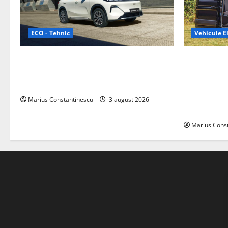
ECO - Tehnic
Vehicule El
Geely lansează „Thunder”, unul dintre
Interstar‑e 
cele mai compacte și eficiente sisteme
creat o rul
de acționare electrică din lume
bateria de 
tracțiune, c
Marius Constantinescu
3 august 2026
off‑grid
Marius Cons