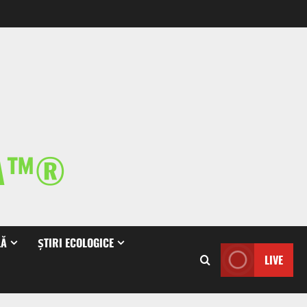
IA™®
LĂ
ȘTIRI ECOLOGICE
LIVE