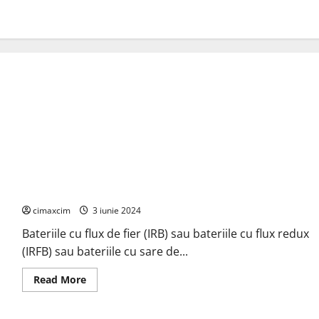
Sistem de baterii cu flux de fier tehnologie de stocare a
energiei care utilizează reacții electrochimice
cimaxcim
3 iunie 2024
Bateriile cu flux de fier (IRB) sau bateriile cu flux redux
(IRFB) sau bateriile cu sare de...
Read
Read More
more
about
Sistem
de