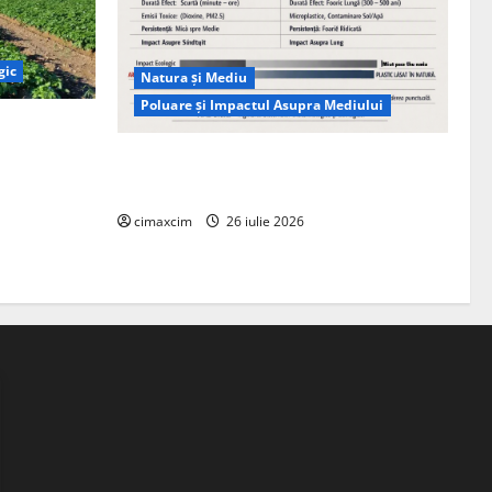
gic
Natura și Mediu
Poluare și Impactul Asupra Mediului
ția
ie, nu pe
Managementul deșeurilor în România:
probleme reale, soluții și tehnologii noi
cimaxcim
26 iulie 2026