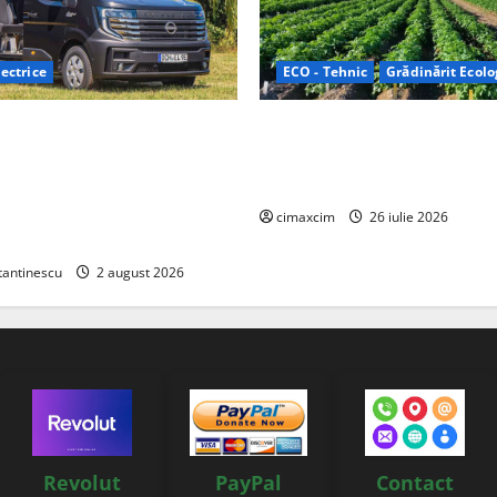
ectrice
ECO - Tehnic
Grădinărit Ecolo
Relax: Nissan și Eifelland au
Agricultura Viitorului: Tranzi
otă electrică care folosește
Ecologică bazată pe Tehnolog
87 kWh nu doar pentru
Chimicale
i și pentru încălzire complet
cimaxcim
26 iulie 2026
tantinescu
2 august 2026
Revolut
PayPal
Contact