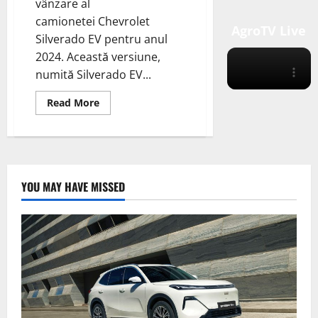
vânzare al
camionetei Chevrolet
AgroTV Live
Silverado EV pentru anul
2024. Această versiune,
numită Silverado EV...
Read
Read More
more
about
Chevrolet
a
dezvăluit
recent
primul
model
YOU MAY HAVE MISSED
de
vânzare
al
camionetei
Silverado
EV
RST
First
Edition