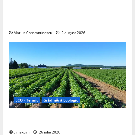
Interstar‑e Relax: Nissan și Eifelland au creat o
rulotă electrică care folosește bateria de 87 kWh nu
doar pentru tracțiune, ci și pentru încălzire complet
off‑grid
Marius Constantinescu
2 august 2026
ECO - Tehnic
Grădinărit Ecologic
Agricultura Viitorului: Tranziția Ecologică bazată pe
Tehnologie, nu pe Chimicale
cimaxcim
26 iulie 2026