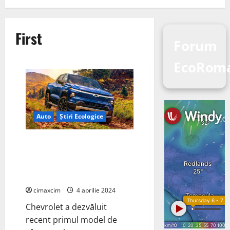
First
Forum
EcoRoma
Auto
Știri Ecologice
Chevrolet a dezvăluit recent
primul model de vânzare al
camionetei Silverado EV RST
First Edition
cimaxcim
4 aprilie 2024
Chevrolet a dezvăluit
recent primul model de