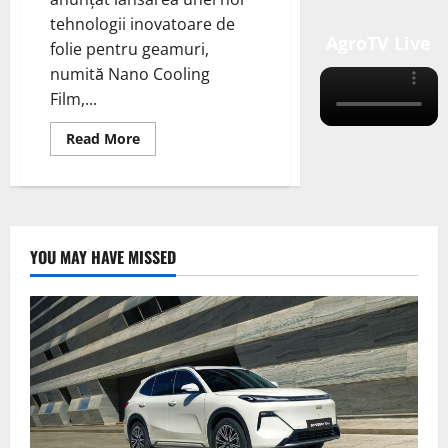
tehnologii inovatoare de
AgroTV Live
folie pentru geamuri,
numită Nano Cooling
Film,...
Read
Read More
more
about
Hyundai
Motor
Company
a
anunțat
lansarea
YOU MAY HAVE MISSED
unei
noi
tehnologii
inovatoare
de
folie
pentru
geamuri,
numită
Nano
Cooling
Film