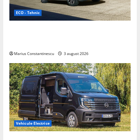
ECO - Tehnic
Geely lansează „Thunder”, unul dintre cele mai
compacte și eficiente sisteme de acționare electrică
din lume
Marius Constantinescu
3 august 2026
Vehicule Electrice
Interstar‑e Relax: Nissan și Eifelland au creat o