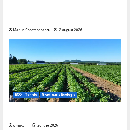
rulotă electrică care folosește bateria de 87 kWh nu
doar pentru tracțiune, ci și pentru încălzire complet
off‑grid
Marius Constantinescu
2 august 2026
ECO - Tehnic
Grădinărit Ecologic
Agricultura Viitorului: Tranziția Ecologică bazată pe
Tehnologie, nu pe Chimicale
cimaxcim
26 iulie 2026