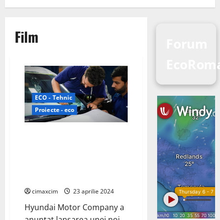
Film
Forum
EcoRom
ECO - Tehnic
Proiecte - eco
Hyundai Motor Company a
anunțat lansarea unei noi
tehnologii inovatoare de folie
pentru geamuri, numită Nano
Cooling Film
cimaxcim
23 aprilie 2024
Hyundai Motor Company a
anunțat lansarea unei noi