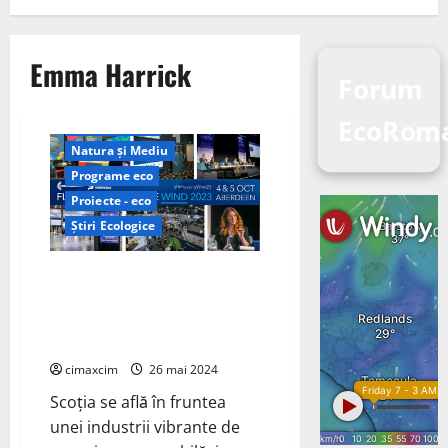
Emma Harrick
Forum
EcoRom
Energie Verde
Natura și Mediu
Programe eco
Proiecte - eco
Știri Ecologice
Scoția se află în fruntea unei
industrii vibrante de energie
regenerabilă „Scottish
Renewables”.
cimaxcim
26 mai 2024
Scoția se află în fruntea
unei industrii vibrante de