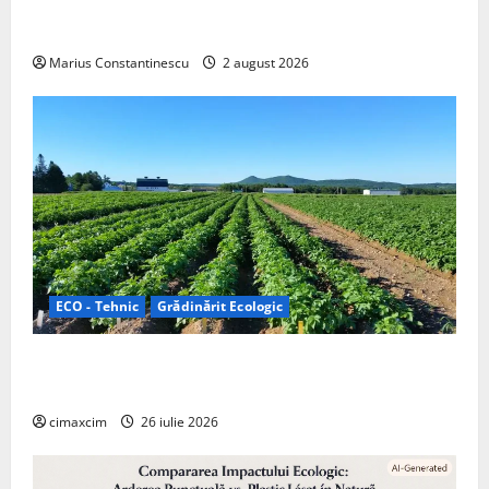
doar pentru tracțiune, ci și pentru încălzire complet
off‑grid
Marius Constantinescu
2 august 2026
ECO - Tehnic
Grădinărit Ecologic
Agricultura Viitorului: Tranziția Ecologică bazată pe
Tehnologie, nu pe Chimicale
cimaxcim
26 iulie 2026