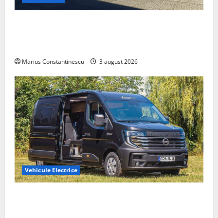
Geely lansează „Thunder”, unul dintre cele mai
compacte și eficiente sisteme de acționare electrică
din lume
Marius Constantinescu
3 august 2026
Vehicule Electrice
Interstar‑e Relax: Nissan și Eifelland au creat o
rulotă electrică care folosește bateria de 87 kWh nu