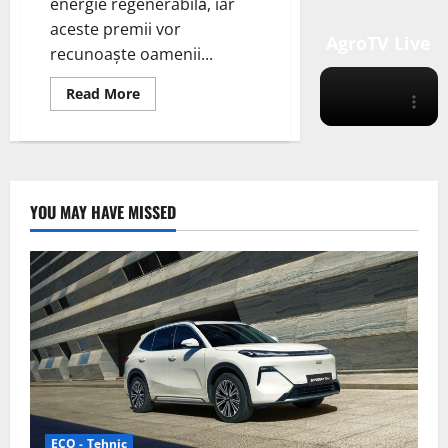
energie regenerabilă, iar
aceste premii vor
AgroTV Live
recunoaște oamenii...
Read
Read More
more
about
Scoția
se
află
în
fruntea
unei
YOU MAY HAVE MISSED
industrii
vibrante
de
energie
regenerabilă
„Scottish
Renewables”.
ECO - Tehnic