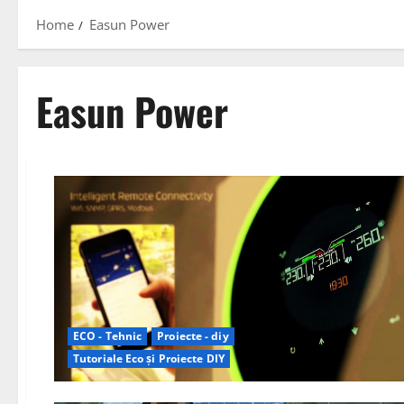
Home
Easun Power
Easun Power
ECO - Tehnic
Proiecte - diy
Tutoriale Eco și Proiecte DIY