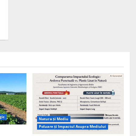
gic
Natura și Mediu
Poluare și Impactul Asupra Mediului
ția