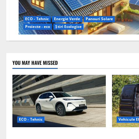
ECO - Tehnic
Energie Verde
Panouri Solare
Proiecte - eco
Știri Ecologice
YOU MAY HAVE MISSED
ECO - Tehnic
Vehicule El
Geely lansează „Thunder”, unul dintre
Interstar‑e 