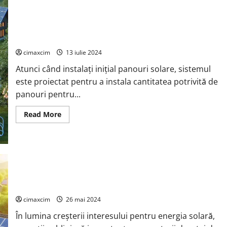
Solare
Easun
Power
Transformă
Extinderea Sistemului Solar: Adăugarea de Panouri Solare la
Casele
Românilor
Invertorul Existent
în
Micro-
cimaxcim
13 iulie 2024
Centrale
Inteligente
Atunci când instalați inițial panouri solare, sistemul
este proiectat pentru a instala cantitatea potrivită de
panouri pentru...
Read
Read More
more
about
Extinderea
Sistemului
Solar:
Adăugarea
de
Panouri
Durata de Viață a Invertoarelor Solare – Un Factor Cheie în
Solare
la
Eficiența Energetică
Invertorul
Existent
cimaxcim
26 mai 2024
În lumina creșterii interesului pentru energia solară,