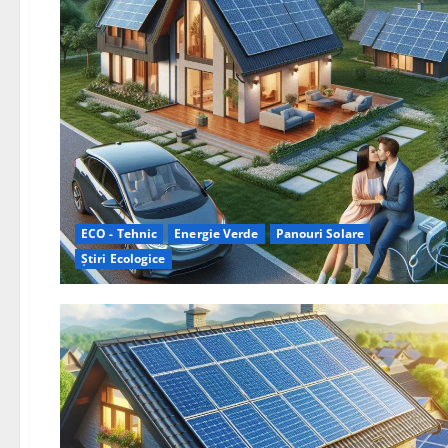
ECO - Tehnic
Energie Verde
Panouri Solare
Știri Ecologice