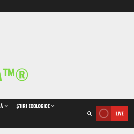
IA™®
LĂ
ȘTIRI ECOLOGICE
LIVE