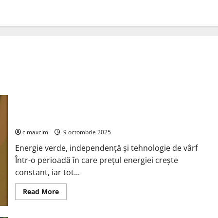
Sistemele Solare Easun Power Transformă Casele Românilor
în Micro-Centrale Inteligente
cimaxcim
9 octombrie 2025
Energie verde, independență și tehnologie de vârf
Într-o perioadă în care prețul energiei crește
constant, iar tot...
Read
Read More
more
about
Sistemele