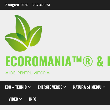
Skip
7 august 2026
3:57:49 PM
to
content
ECOROMANIA™® & 
-= IDEI PENTRU VIITOR =-
ECO – TEHNIC
ENERGIE VERDE
NATURA ȘI MEDIU
VIDEO
INFO