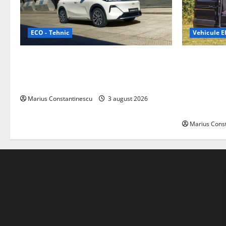
ECO - Tehnic
Vehicule El
Geely lansează „Thunder”, unul dintre
Interstar‑e 
cele mai compacte și eficiente sisteme
creat o rul
de acționare electrică din lume
bateria de 
tracțiune, c
Marius Constantinescu
3 august 2026
off‑grid
Marius Cons