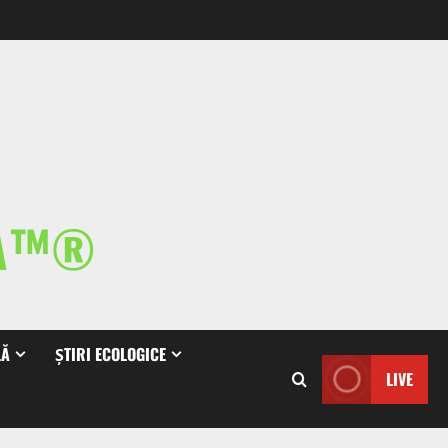
IA™®
LĂ
ȘTIRI ECOLOGICE
LIVE