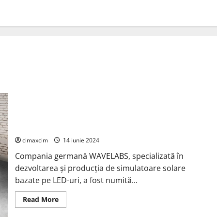
WAVELABS, finalistă pentru premiul „The smarter E AWARD
2024” la categoria „Fotovoltaică”
cimaxcim
14 iunie 2024
Compania germană WAVELABS, specializată în
dezvoltarea și producția de simulatoare solare
bazate pe LED-uri, a fost numită...
Read
Read More
more
about