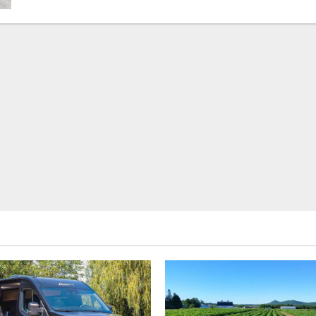
WAVELABS,
finalistă
pentru
premiul
„The
smarter
E
AWARD
2024”
la
categoria
„Fotovoltaică”