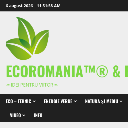
Skip
6 august 2026
11:51:59 AM
to
content
ECOROMANIA™® & 
-= IDEI PENTRU VIITOR =-
ECO – TEHNIC
ENERGIE VERDE
NATURA ȘI MEDIU
VIDEO
INFO