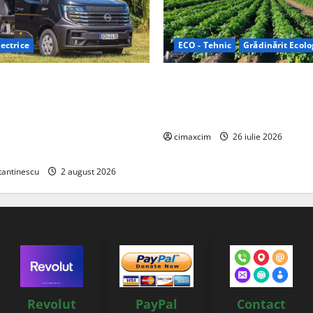
ectrice
ECO - Tehnic
Grădinărit Ecolo
Relax: Nissan și Eifelland au
Agricultura Viitorului: Tranzi
otă electrică care folosește
Ecologică bazată pe Tehnolog
87 kWh nu doar pentru
Chimicale
i și pentru încălzire complet
cimaxcim
26 iulie 2026
tantinescu
2 august 2026
Revolut
PayPal
Contact