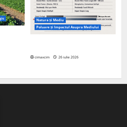
gic
Natura și Mediu
Poluare și Impactul Asupra Mediului
ția
ie, nu pe
Managementul deșeurilor în România:
probleme reale, soluții și tehnologii noi
cimaxcim
26 iulie 2026