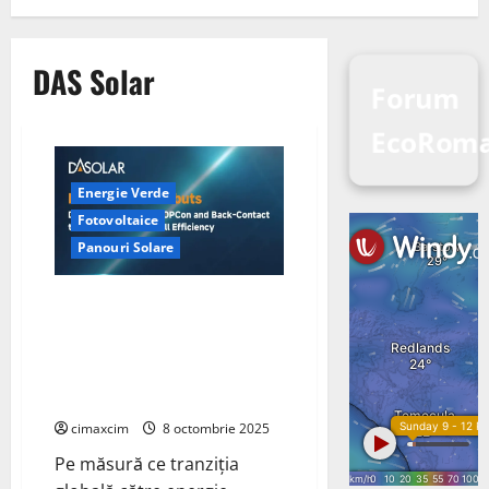
DAS Solar
Forum
EcoRom
Energie Verde
Fotovoltaice
Panouri Solare
DAS Solar ridică standardele
industriei fotovoltaice cu
tehnologia DBC 3.0 Plus:
Eficiență de 27,77% și module
de peste 670W
cimaxcim
8 octombrie 2025
Pe măsură ce tranziția