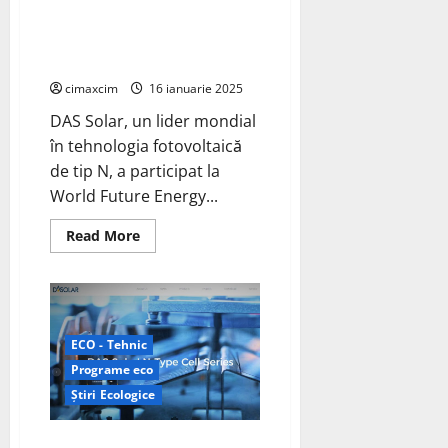
de tip N, participă la World
Future Energy Summit (WFES)
din Abu Dhabi, UAE
cimaxcim
16 ianuarie 2025
DAS Solar, un lider mondial
în tehnologia fotovoltaică
de tip N, a participat la
World Future Energy...
Read
Read More
more
about
DAS
Solar,
lider
în
tehnologia
ECO - Tehnic
PV
de
Programe eco
tip
N,
Știri Ecologice
participă
la
World
DAS Solar se aventurează în
Future