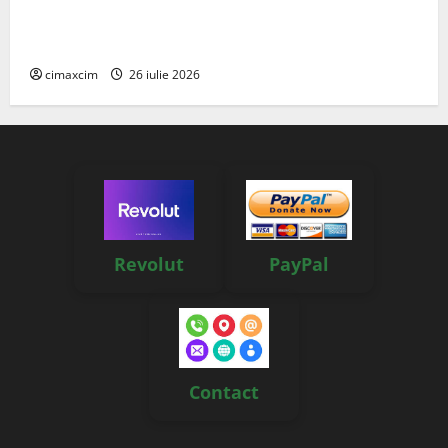
Agricultura Viitorului: Tranziția Ecologică bazată pe
Tehnologie, nu pe Chimicale
cimaxcim
26 iulie 2026
Revolut
PayPal
Contact