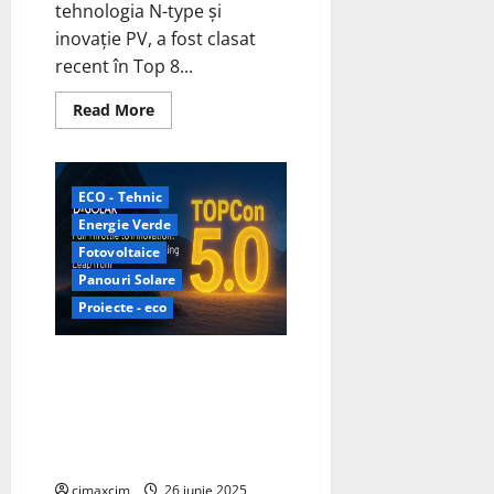
tehnologia N-type și
inovație PV, a fost clasat
recent în Top 8...
Read
Read More
more
about
DAS
Solar
urcă
ECO - Tehnic
în
top
Energie Verde
8
mondial
Fotovoltaice
al
producătorilor
Panouri Solare
de
Proiecte - eco
module
fotovoltaice,
potrivit
Bloomberg
DAS Solar și laboratorul
profesorului Martin Green
unesc forțele pentru a atinge o
eficiență record de 40% în
celulele solare
cimaxcim
26 iunie 2025