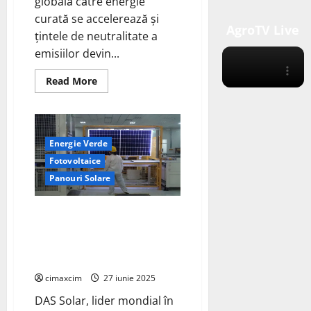
globală către energie
curată se accelerează și
AgroTV Live
țintele de neutralitate a
emisiilor devin...
Read
Read More
more
about
DAS
Solar
ridică
standardele
Energie Verde
industriei
fotovoltaice
Fotovoltaice
cu
tehnologia
Panouri Solare
DBC
3.0
Plus:
DAS Solar urcă în top 8 mondial
Eficiență
de
al producătorilor de module
27,77%
fotovoltaice, potrivit
și
module
Bloomberg
de
peste
cimaxcim
27 iunie 2025
670W
DAS Solar, lider mondial în