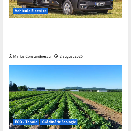
Vehicule Electrice
Interstar‑e Relax: Nissan și Eifelland au creat o
rulotă electrică care folosește bateria de 87 kWh nu
doar pentru tracțiune, ci și pentru încălzire complet
off‑grid
Marius Constantinescu
2 august 2026
ECO - Tehnic
Grădinărit Ecologic