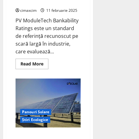
asigurat râvnitul rating „A”
cimaxcim
11 februarie 2025
PV ModuleTech Bankability
Ratings este un standard
de referință recunoscut pe
scară largă în industrie,
care evaluează...
Read
Read More
more
about
Recent,
PV
Tech
a
lansat
raportul
PV
ModuleTech
Bankability
Panouri Solare
Ratings
Știri Ecologice
pentru
T4
2024,
în
Sistemele Flexibile DAS Solar:
care