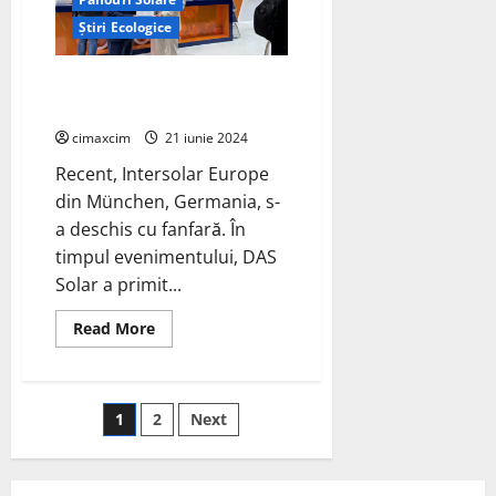
Solar
Știri Ecologice
Project
DAS Solar a primit certificatul
EUPD „Top PV Brand” în Grecia
cimaxcim
21 iunie 2024
Recent, Intersolar Europe
din München, Germania, s-
a deschis cu fanfară. În
timpul evenimentului, DAS
Solar a primit...
Read
Read More
more
about
DAS
Solar
a
Paginație
1
2
Next
primit
certificatul
EUPD
articole
„Top
PV