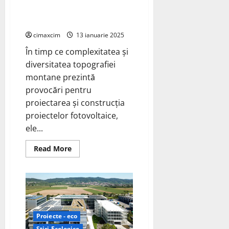
Energy
noua frontieră a dezvoltării
Summit
(WFES)
fotovoltaice montane
din
Abu
cimaxcim
13 ianuarie 2025
Dhabi,
UAE
În timp ce complexitatea și
diversitatea topografiei
montane prezintă
provocări pentru
proiectarea și construcția
proiectelor fotovoltaice,
ele...
Read
Read More
more
about
DAS
Solar
se
aventurează
în
noua
frontieră
Proiecte - eco
a
dezvoltării
Știri Ecologice