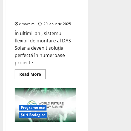
Optimizarea Costurilor și
DAS
Solar
Adaptabilitatea în Medii
și-
a
Complexe
asigurat
râvnitul
cimaxcim
20 ianuarie 2025
rating
„A”
În ultimii ani, sistemul
flexibil de montare al DAS
Solar a devenit soluția
perfectă în numeroase
proiecte...
Read
Read More
more
about
Sistemele
Flexibile
DAS
Solar:
Optimizarea
Costurilor
Programe eco
și
Adaptabilitatea
Știri Ecologice
în
Medii
Complexe
DAS Solar, lider în tehnologia PV