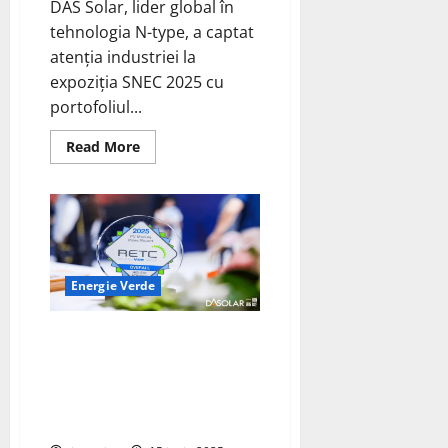
DAS Solar, lider global în
tehnologia N-type, a captat
atenția industriei la
expoziția SNEC 2025 cu
portofoliul...
Read
Read More
more
about
DAS
Solar
Impresionează
la
SNEC
2025
cu
Portofoliul
Energie Verde
“One
Core,
Three
DAS Solar Distins cu Premiul
Branches”
și
„Overall Highest Achiever” la
Soluții
RETC PV Module Index 2025
Fotovoltaice
Inovatoare
pentru Performanță
Excepțională