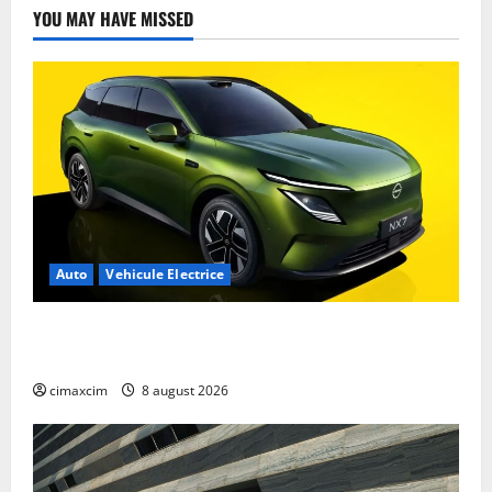
Brand”
YOU MAY HAVE MISSED
în
Grecia
Auto
Vehicule Electrice
Nissan NX7: SUV-ul electrificat accesibil care extinde
gama Nissan în China
cimaxcim
8 august 2026