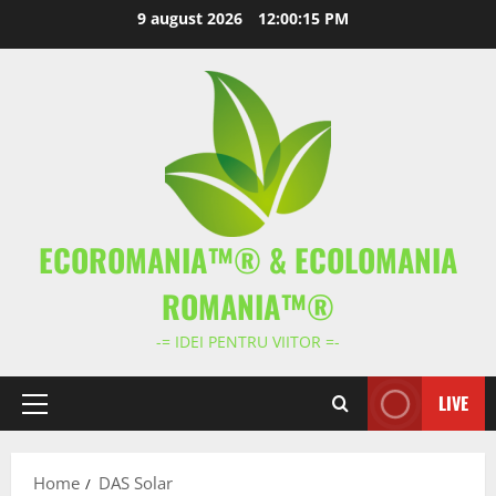
Skip
9 august 2026
12:00:16 PM
to
content
ECOROMANIA™® & ECOLOMANIA
ROMANIA™®
-= IDEI PENTRU VIITOR =-
LIVE
Primary
Menu
Home
DAS Solar