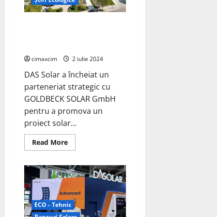
fotovoltaice
montane
DAS Solar și GOLDBECK SOLAR
GmbH partener pentru
Landmark Solar Project
cimaxcim
2 iulie 2024
DAS Solar a încheiat un
parteneriat strategic cu
GOLDBECK SOLAR GmbH
pentru a promova un
proiect solar...
Read
Read More
more
about
DAS
Solar
și
GOLDBECK
SOLAR
GmbH
partener
ECO - Tehnic
pentru
Landmark
Panouri Solare