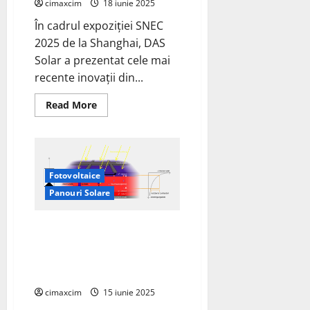
cimaxcim
18 iunie 2025
celulele
solare
În cadrul expoziției SNEC
2025 de la Shanghai, DAS
Solar a prezentat cele mai
recente inovații din...
Read
Read More
more
about
DAS
Solar
Lansează
Modulul
Tandem
Fotovoltaice
TSiP
2.0
Panouri Solare
cu
Eficiență
de
DAS Solar Impresionează la
26,8%
și
SNEC 2025 cu Portofoliul “One
Suprafață
Core, Three Branches” și Soluții
de
2,82
Fotovoltaice Inovatoare
m²
la
cimaxcim
15 iunie 2025
SNEC
Shanghai