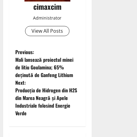
cimaxcim
Administrator
View All Posts
P
Previous:
Mali lansează proiectul minei
o
de litiu Goulamina; 65%
deținută de Ganfeng Lithium
s
Next:
t
Producția de Hidrogen din H2S
din Marea Neagră și Apele
n
Industriale folosind Energie
Verde
a
v