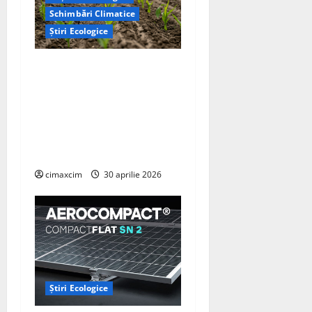
Schimbări Climatice
Știri Ecologice
Cercetătorii de la Yale au
identificat o metodă
naturală prin care
agricultura ar putea deveni
un instrument major de
captare a carbonului
cimaxcim
30 aprilie 2026
Știri Ecologice