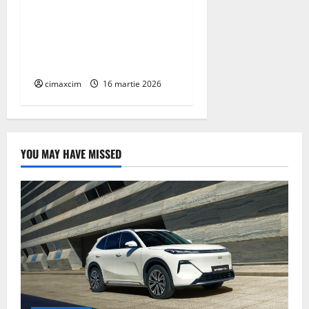
AEROCOMPACT, a lansat o
extensie pentru sistemul
său de acoperiș plat
COMPACTFLAT SN2
cimaxcim
16 martie 2026
YOU MAY HAVE MISSED