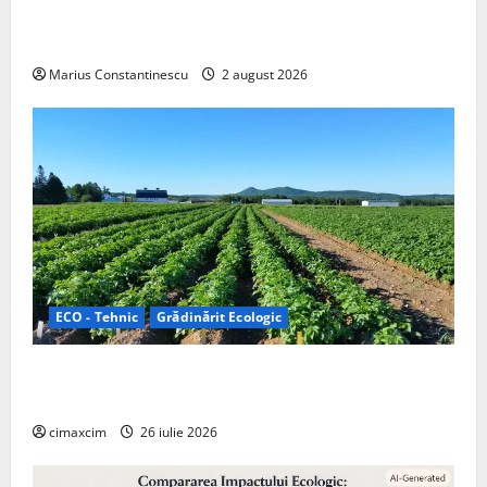
doar pentru tracțiune, ci și pentru încălzire complet
off‑grid
Marius Constantinescu
2 august 2026
ECO - Tehnic
Grădinărit Ecologic
Agricultura Viitorului: Tranziția Ecologică bazată pe
Tehnologie, nu pe Chimicale
cimaxcim
26 iulie 2026