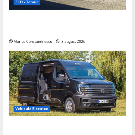
ECO - Tehnic
Geely lansează „Thunder”, unul dintre cele mai
compacte și eficiente sisteme de acționare electrică
din lume
Marius Constantinescu
3 august 2026
Vehicule Electrice
Interstar‑e Relax: Nissan și Eifelland au creat o
rulotă electrică care folosește bateria de 87 kWh nu