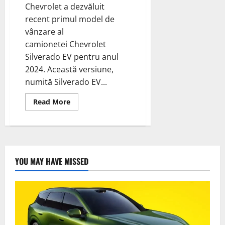
Chevrolet a dezvăluit
recent primul model de
vânzare al
camionetei Chevrolet
Silverado EV pentru anul
2024. Această versiune,
numită Silverado EV...
Read
Read More
more
about
Chevrolet
a
dezvăluit
recent
primul
model
YOU MAY HAVE MISSED
de
vânzare
al
camionetei
Silverado
EV
RST
First
Edition