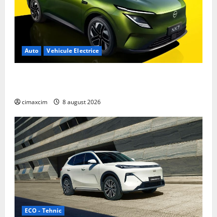
Auto
Vehicule Electrice
Nissan NX7: SUV-ul electrificat accesibil care extinde
gama Nissan în China
cimaxcim
8 august 2026
ECO - Tehnic