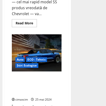
— cel mai rapid model SS
produs vreodată de
Chevrolet — va...
Read
Read More
more
about
Chevrolet
Blazer
EV
SS
pregătit
să
electrizeze
Daytona
500;
Auto
ECO - Tehnic
debut
Știri Ecologice
pentru
Blazer
EV.R
NASCAR
Camioneta electrică care
Prototype
redefinește performanța și
inovația – Chevrolet Silverado
EV RST
cimaxcim
25 mai 2024