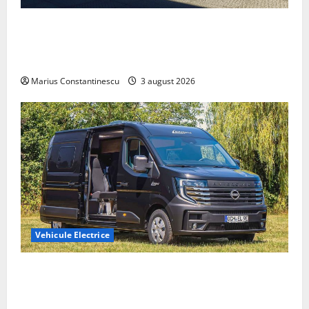
Geely lansează „Thunder”, unul dintre cele mai
compacte și eficiente sisteme de acționare electrică
din lume
Marius Constantinescu
3 august 2026
Vehicule Electrice
Interstar‑e Relax: Nissan și Eifelland au creat o
rulotă electrică care folosește bateria de 87 kWh nu
doar pentru tracțiune, ci și pentru încălzire complet