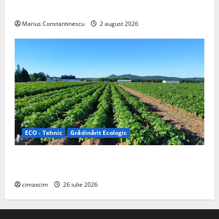
off‑grid
Marius Constantinescu
2 august 2026
ECO - Tehnic
Grădinărit Ecologic
Agricultura Viitorului: Tranziția Ecologică bazată pe
Tehnologie, nu pe Chimicale
cimaxcim
26 iulie 2026