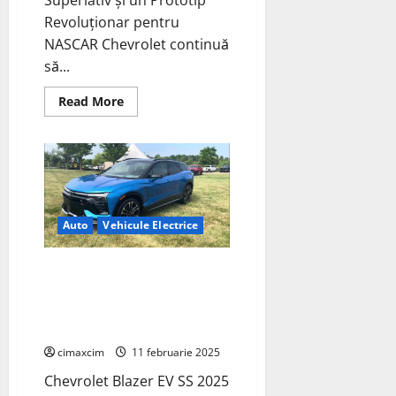
Revoluționar pentru
NASCAR Chevrolet continuă
să...
Read
Read More
more
about
Chevy
lanseaza
prima
masina
de
curse
pentru
NASCAR:prototipul
Auto
Vehicule Electrice
Daytona
500.
Chevrolet Blazer EV SS pregătit
să electrizeze Daytona 500;
debut pentru Blazer EV.R
NASCAR Prototype
cimaxcim
11 februarie 2025
Chevrolet Blazer EV SS 2025