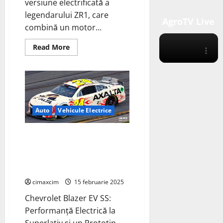
versiune electrificată a
legendarului ZR1, care
AgroTV Live
combină un motor...
Read
Read More
more
about
Chevrolet
electrizează
cel
mai
puternic
Corvette
cu
Auto
Vehicule Electrice
noul
ZR1X
–
Chevy lanseaza prima masina de
un
hibrid
curse pentru
de
NASCAR:prototipul Daytona
performanță
extremă
500.
cimaxcim
15 februarie 2025
Chevrolet Blazer EV SS:
Performanță Electrică la
Superlativ și un Prototip