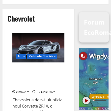
Chevrolet
Forum
EcoRoma
Auto
Vehicule Electrice
Chevrolet electrizează cel mai
puternic Corvette cu noul ZR1X
– un hibrid de performanță
extremă
cimaxcim
17 iunie 2025
Chevrolet a dezvăluit oficial
noul Corvette ZR1X, o