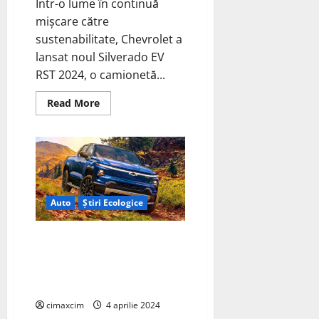
Într-o lume în continuă
mișcare către
sustenabilitate, Chevrolet a
lansat noul Silverado EV
RST 2024, o camionetă...
Read
Read More
more
about
Camioneta
electrică
care
redefinește
performanța
și
inovația
–
Auto
Știri Ecologice
Chevrolet
Silverado
EV
Chevrolet a dezvăluit recent
RST
primul model de vânzare al
camionetei Silverado EV RST
First Edition
cimaxcim
4 aprilie 2024