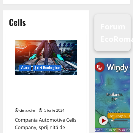
Cells
Forum
EcoRom
Auto
Știri Ecologice
Automotive Cells Company,
sprijinită de Stellantis, a oprit
construcția fabricilor din
Germania, și Italia
cimaxcim
5 iunie 2024
Compania Automotive Cells
Company, sprijinită de