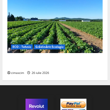
ECO - Tehnic
Grădinărit Ecologic
Agricultura Viitorului: Tranziția Ecologică bazată pe
Tehnologie, nu pe Chimicale
cimaxcim
26 iulie 2026