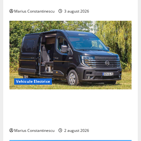
din lume
Marius Constantinescu
3 august 2026
Vehicule Electrice
Interstar‑e Relax: Nissan și Eifelland au creat o
rulotă electrică care folosește bateria de 87 kWh nu
doar pentru tracțiune, ci și pentru încălzire complet
off‑grid
Marius Constantinescu
2 august 2026