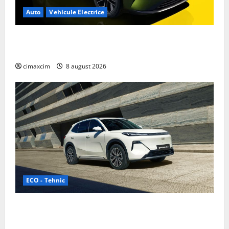
Auto
Vehicule Electrice
Nissan NX7: SUV-ul electrificat accesibil care extinde
gama Nissan în China
cimaxcim
8 august 2026
ECO - Tehnic
Geely lansează „Thunder”, unul dintre cele mai
compacte și eficiente sisteme de acționare electrică