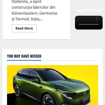
Stellantis, a oprit
construcția fabricilor din
AgroTV Live
Kaiserslautern, Germania,
și Termoli, Italia,...
Read
Read More
more
about
Automotive
Cells
Company,
sprijinită
de
Stellantis,
YOU MAY HAVE MISSED
a
oprit
construcția
fabricilor
din
Germania,
și
Italia