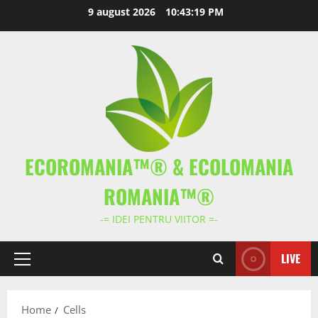
Skip
9 august 2026
10:43:19 PM
to
content
ECOROMANIA™® & ECOLOMANIA
ROMANIA™®
-= IDEI PENTRU VIITOR =-
LIVE
Primary
Menu
Home
Cells