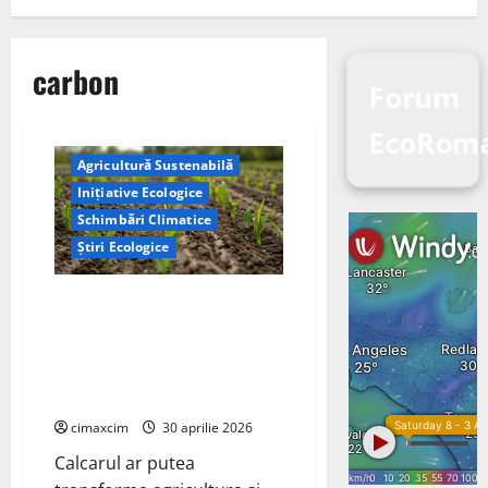
carbon
Forum
EcoRoma
Agricultură Sustenabilă
Inițiative Ecologice
Schimbări Climatice
Știri Ecologice
Cercetătorii de la Yale au
identificat o metodă naturală
prin care agricultura ar putea
deveni un instrument major de
captare a carbonului
cimaxcim
30 aprilie 2026
Calcarul ar putea