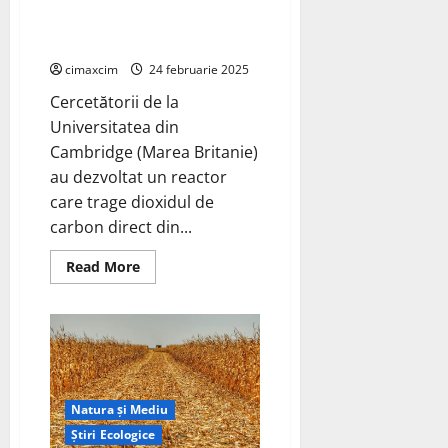
anozi
de
carbon direct din aer și îl
înaltă
transformă în combustibil
performanță
pentru
cimaxcim
24 februarie 2025
bateriile
cu
Cercetătorii de la
ioni
de
Universitatea din
sodiu
Cambridge (Marea Britanie)
au dezvoltat un reactor
care trage dioxidul de
carbon direct din...
Read
Read More
more
about
Universitatea
din
Cambridge
(Marea
Britanie)
au
dezvoltat
un
Natura și Mediu
reactor
care
Știri Ecologice
trage