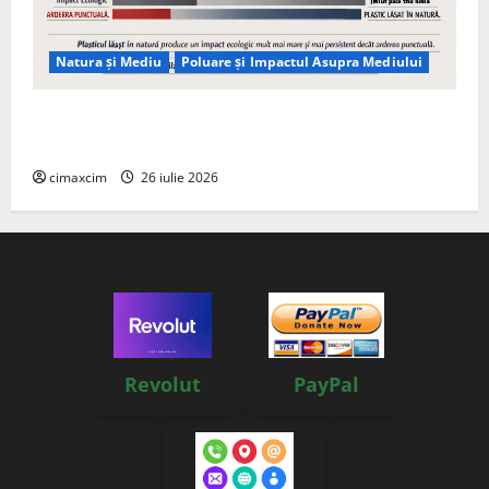
Natura și Mediu
Poluare și Impactul Asupra Mediului
Managementul deșeurilor în România: probleme
reale, soluții și tehnologii noi
cimaxcim
26 iulie 2026
Revolut
PayPal