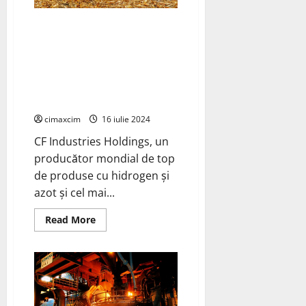
dioxidul
de
CF Industries și POET vor
carbon
direct
demonstra utilizarea
din
îngrășământului cu emisii
aer
și
scăzute de carbon în producția
îl
de porumb pentru a reduce
transformă
în
intensitatea carbonului
combustibil
cimaxcim
16 iulie 2024
CF Industries Holdings, un
producător mondial de top
de produse cu hidrogen și
azot și cel mai...
Read
Read More
more
about
CF
Industries
și
POET
vor
demonstra
utilizarea