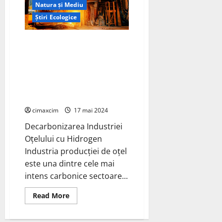
Natura și Mediu
îngrășământului
cu
Știri Ecologice
emisii
scăzute
de
carbon
Industria producției de oțel
în
este una dintre cele mai intens
producția
de
carbonice sectoare industriale
porumb
din lume, contribuind cu
pentru
a
aproximativ 7% din emisiile
reduce
globale de CO₂
intensitatea
carbonului
cimaxcim
17 mai 2024
Decarbonizarea Industriei
Oțelului cu Hidrogen
Industria producției de oțel
este una dintre cele mai
intens carbonice sectoare...
Read
Read More
more
about
Industria