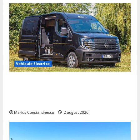
Vehicule Electrice
Interstar‑e Relax: Nissan și Eifelland au creat o
rulotă electrică care folosește bateria de 87 kWh nu
doar pentru tracțiune, ci și pentru încălzire complet
off‑grid
Marius Constantinescu
2 august 2026