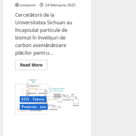
captare
a
cimaxcim
24 februarie 2025
carbonului
Cercetătorii de la
Universitatea Sichuan au
încapsulat particule de
bismut în învelișuri de
carbon asemănătoare
plăcilor pentru...
Read
Read More
more
about
Echipa
Universității
Sichuan
încapsulează
particulele
de
ECO - Tehnic
bismut
Proiecte - eco
în
carcase
de
carbon
Universitatea din Cambridge
asemănătoare
(Marea Britanie) au dezvoltat un
plăcilor
ca
reactor care trage dioxidul de