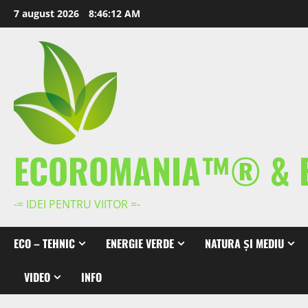
Skip
7 august 2026
8:46:12 AM
to
content
ECOROMANIA™® & 
-= IDEI PENTRU VIITOR =-
ECO – TEHNIC
ENERGIE VERDE
NATURA ȘI MEDIU
VIDEO
INFO