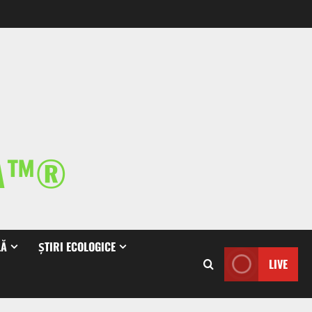
IA™®
LĂ
ȘTIRI ECOLOGICE
LIVE