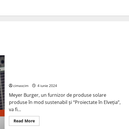
Noi produse la Intersolar Europe în München prezentate de
Meyer Burger
cimaxcim
4 iunie 2024
Meyer Burger, un furnizor de produse solare
produse în mod sustenabil și “Proiectate în Elveția”,
va fi...
Read
Read More
more
about