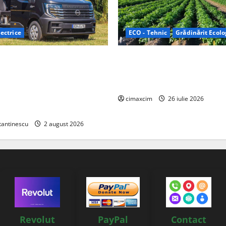
ectrice
ECO - Tehnic
Grădinărit Ecolo
Relax: Nissan și Eifelland au
Agricultura Viitorului: Tranzi
otă electrică care folosește
Ecologică bazată pe Tehnolog
87 kWh nu doar pentru
Chimicale
i și pentru încălzire complet
cimaxcim
26 iulie 2026
tantinescu
2 august 2026
Revolut
PayPal
Contact