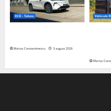
ECO - Tehnic
Vehicule El
Geely lansează „Thunder”, unul dintre
Interstar‑e 
cele mai compacte și eficiente sisteme
creat o rul
de acționare electrică din lume
bateria de 
tracțiune, c
Marius Constantinescu
3 august 2026
off‑grid
Marius Cons