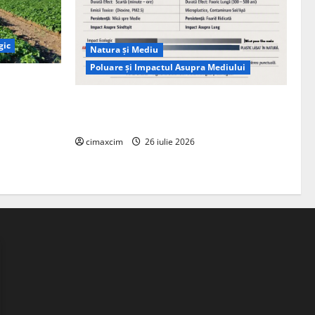
gic
Natura și Mediu
Poluare și Impactul Asupra Mediului
ția
ie, nu pe
Managementul deșeurilor în România:
probleme reale, soluții și tehnologii noi
cimaxcim
26 iulie 2026