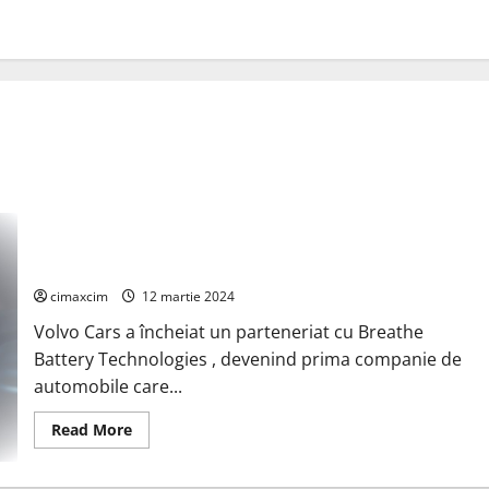
Volvo Cars colaborează și investește în Breathe pentru
încărcarea rapidă de următoarea generație
cimaxcim
12 martie 2024
Volvo Cars a încheiat un parteneriat cu Breathe
Battery Technologies , devenind prima companie de
automobile care...
Read
Read More
more
about
Volvo