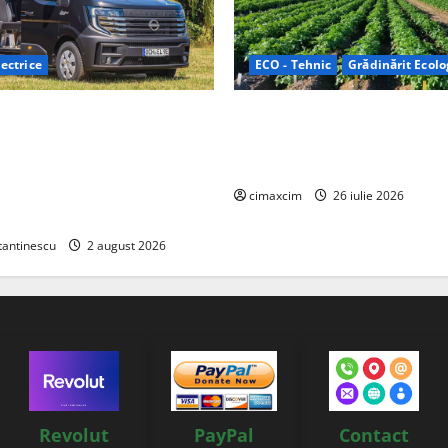
ectrice
ECO - Tehnic
Grădinărit Ecolo
Relax: Nissan și Eifelland au
Agricultura Viitorului: Tranzi
otă electrică care folosește
Ecologică bazată pe Tehnolog
87 kWh nu doar pentru
Chimicale
i și pentru încălzire complet
cimaxcim
26 iulie 2026
tantinescu
2 august 2026
Revolut
PayPal
Contact