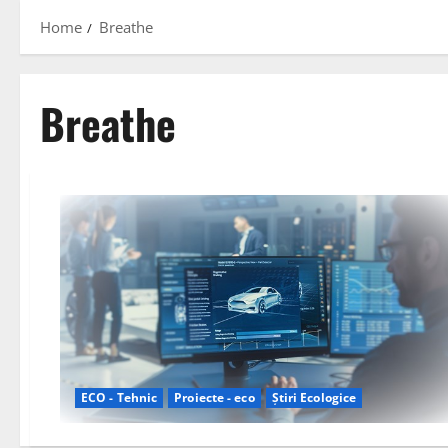
Home
Breathe
Breathe
ECO - Tehnic
Proiecte - eco
Știri Ecologice