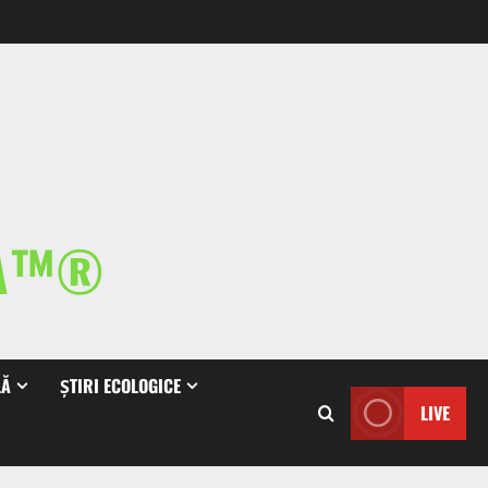
IA™®
LĂ
ȘTIRI ECOLOGICE
LIVE