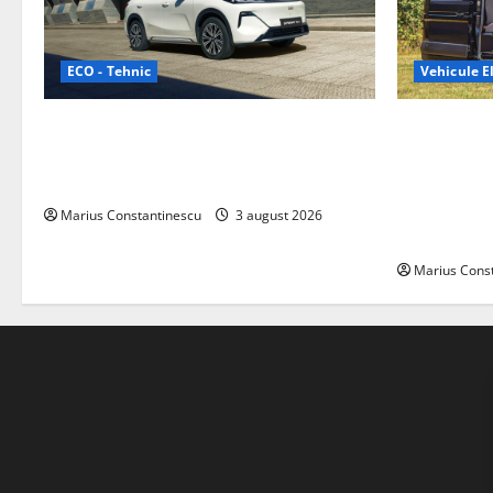
ECO - Tehnic
Vehicule El
Geely lansează „Thunder”, unul dintre
Interstar‑e 
cele mai compacte și eficiente sisteme
creat o rul
de acționare electrică din lume
bateria de 
tracțiune, c
Marius Constantinescu
3 august 2026
off‑grid
Marius Cons