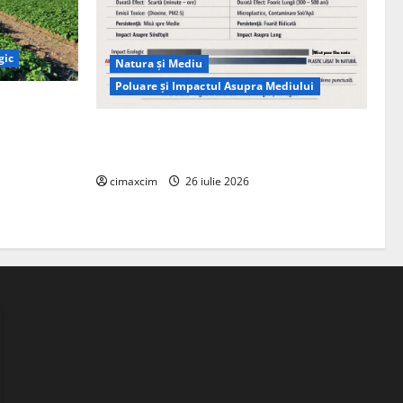
gic
Natura și Mediu
Poluare și Impactul Asupra Mediului
ția
ie, nu pe
Managementul deșeurilor în România:
probleme reale, soluții și tehnologii noi
cimaxcim
26 iulie 2026