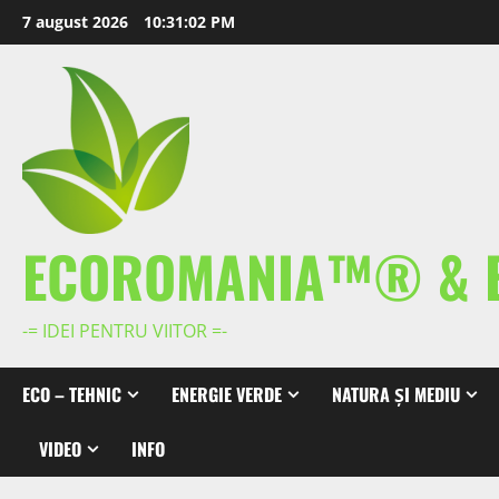
Skip
7 august 2026
10:31:02 PM
to
content
ECOROMANIA™® & 
-= IDEI PENTRU VIITOR =-
ECO – TEHNIC
ENERGIE VERDE
NATURA ȘI MEDIU
VIDEO
INFO