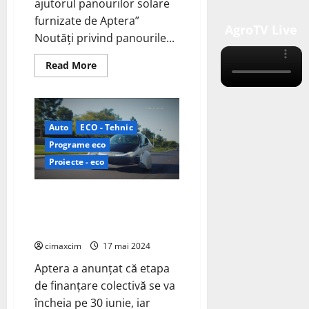
ajutorul panourilor solare
furnizate de Aptera”
AgroTV Live
Noutăți privind panourile...
Read
Read More
more
about
Micul
camion
electric
Telo
Auto
ECO - Tehnic
MT1:
Eficiență
Programe eco
sporită
cu
Proiecte - eco
ajutorul
panourilor
solare
Aptera vehicul electric cu trei
furnizate
de
roți, alimentat de energie
Aptera
solară.
cimaxcim
17 mai 2024
Aptera a anunțat că etapa
de finanțare colectivă se va
încheia pe 30 iunie, iar