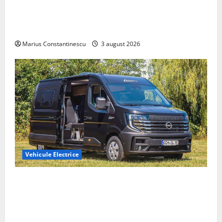
Geely lansează „Thunder”, unul dintre cele mai
compacte și eficiente sisteme de acționare electrică
din lume
Marius Constantinescu
3 august 2026
Vehicule Electrice
Interstar‑e Relax: Nissan și Eifelland au creat o
rulotă electrică care folosește bateria de 87 kWh nu
doar pentru tracțiune, ci și pentru încălzire complet
off‑grid