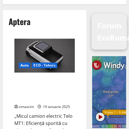
Aptera
Forum
EcoRom
Auto
ECO - Tehnic
Micul camion electric Telo MT1:
Eficiență sporită cu ajutorul
panourilor solare furnizate de
Aptera
cimaxcim
19 ianuarie 2025
„Micul camion electric Telo
MT1: Eficiență sporită cu