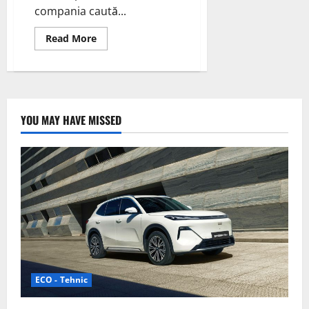
compania caută...
Read
Read More
more
about
Aptera
vehicul
electric
cu
trei
roți,
YOU MAY HAVE MISSED
alimentat
de
energie
solară.
ECO - Tehnic