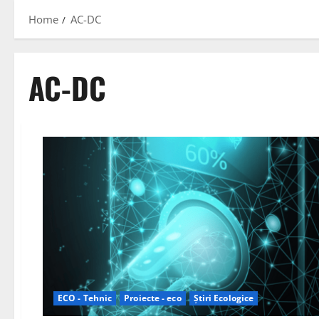
Home
AC-DC
AC-DC
ECO - Tehnic
Proiecte - eco
Știri Ecologice