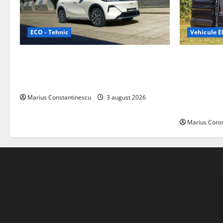
ECO - Tehnic
Vehicule El
Geely lansează „Thunder”, unul dintre
Interstar‑e 
cele mai compacte și eficiente sisteme
creat o rul
de acționare electrică din lume
bateria de 
tracțiune, c
Marius Constantinescu
3 august 2026
off‑grid
Marius Cons