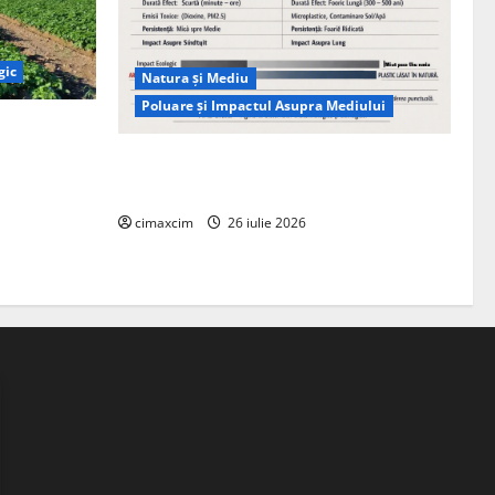
gic
Natura și Mediu
Poluare și Impactul Asupra Mediului
ția
ie, nu pe
Managementul deșeurilor în România:
probleme reale, soluții și tehnologii noi
cimaxcim
26 iulie 2026