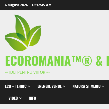
Skip
6 august 2026
12:12:46 AM
to
content
ECOROMANIA™® & 
-= IDEI PENTRU VIITOR =-
ECO – TEHNIC
ENERGIE VERDE
NATURA ȘI MEDIU
VIDEO
INFO