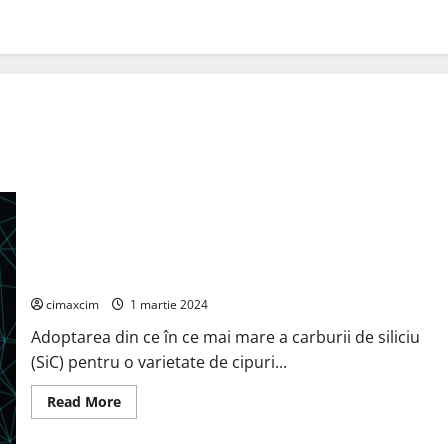
Cipurile cu carbură de siliciu pot ajuta producătorii de
automobile să reducă timpii de încărcare și să mărească
autonomia bateriei.
cimaxcim
1 martie 2024
Adoptarea din ce în ce mai mare a carburii de siliciu
(SiC) pentru o varietate de cipuri...
Read
Read More
more
about
Cipurile