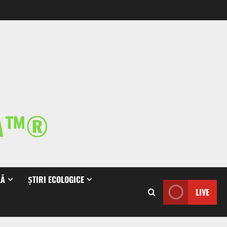
IA™®
LĂ
ȘTIRI ECOLOGICE
LIVE