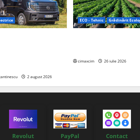
ectrice
ECO - Tehnic
Grădinărit Ecolo
Relax: Nissan și Eifelland au
Agricultura Viitorului: Tranzi
otă electrică care folosește
Ecologică bazată pe Tehnolog
87 kWh nu doar pentru
Chimicale
i și pentru încălzire complet
cimaxcim
26 iulie 2026
tantinescu
2 august 2026
Revolut
PayPal
Contact