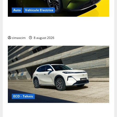
Auto
Vehicule Electrice
Nissan NX7: SUV-ul electrificat accesibil care extinde
gama Nissan în China
cimaxcim
8 august 2026
ECO - Tehnic
Geely lansează „Thunder”, unul dintre cele mai
compacte și eficiente sisteme de acționare electrică