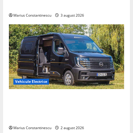
din lume
Marius Constantinescu
3 august 2026
Vehicule Electrice
Interstar‑e Relax: Nissan și Eifelland au creat o
rulotă electrică care folosește bateria de 87 kWh nu
doar pentru tracțiune, ci și pentru încălzire complet
off‑grid
Marius Constantinescu
2 august 2026