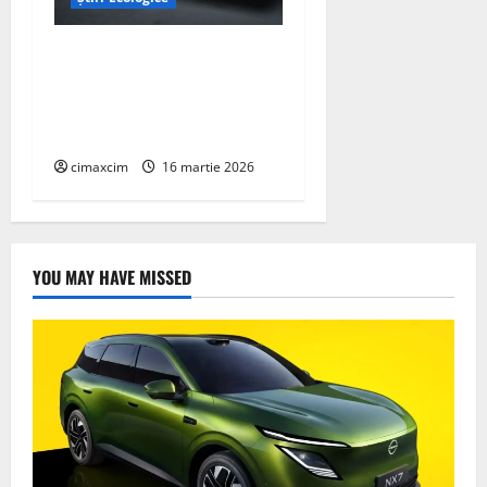
AEROCOMPACT, a lansat o
extensie pentru sistemul
său de acoperiș plat
COMPACTFLAT SN2
cimaxcim
16 martie 2026
YOU MAY HAVE MISSED