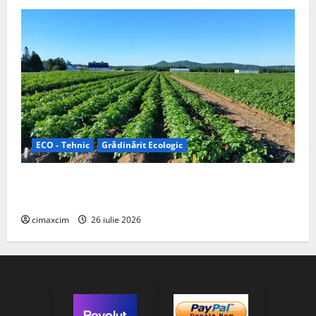
ECO - Tehnic
Grădinărit Ecologic
Agricultura Viitorului: Tranziția Ecologică bazată pe
Tehnologie, nu pe Chimicale
cimaxcim
26 iulie 2026