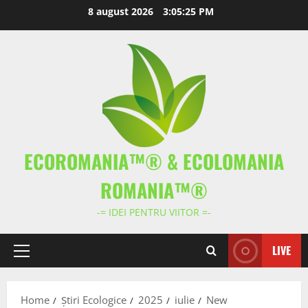
Skip
8 august 2026
3:05:26 PM
to
content
ECOROMANIA™® & ECOLOMANIA
ROMANIA™®
-= IDEI PENTRU VIITOR =-
LIVE
Primary
Menu
Home
Știri Ecologice
2025
iulie
New