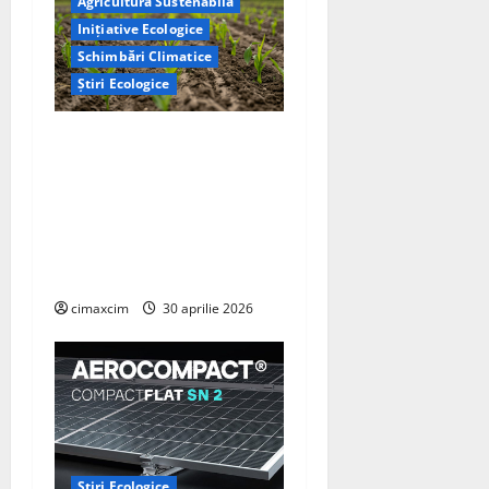
Agricultură Sustenabilă
Inițiative Ecologice
Schimbări Climatice
Știri Ecologice
Cercetătorii de la Yale au
identificat o metodă
naturală prin care
agricultura ar putea deveni
un instrument major de
captare a carbonului
cimaxcim
30 aprilie 2026
Știri Ecologice