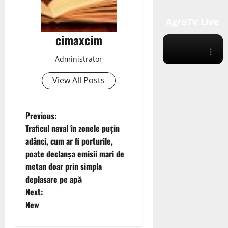
AgroTV Live
cimaxcim
Administrator
View All Posts
P
Previous:
Traficul naval în zonele puțin
o
adânci, cum ar fi porturile,
poate declanșa emisii mari de
s
metan doar prin simpla
t
deplasare pe apă
Next:
n
New
a