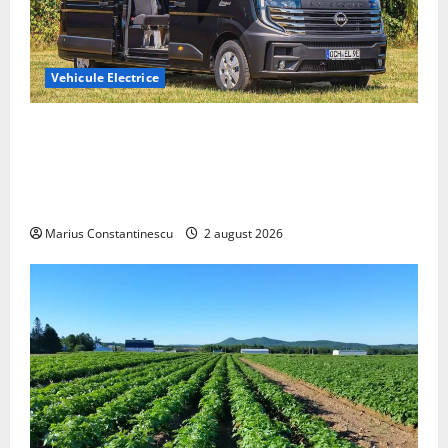
Vehicule Electrice
Interstar‑e Relax: Nissan și Eifelland au creat o
rulotă electrică care folosește bateria de 87 kWh nu
doar pentru tracțiune, ci și pentru încălzire complet
off‑grid
Marius Constantinescu
2 august 2026