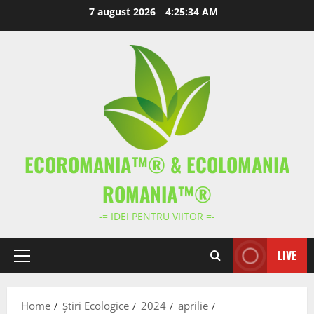
Skip
7 august 2026
4:25:34 AM
to
content
ECOROMANIA™® & ECOLOMANIA
ROMANIA™®
-= IDEI PENTRU VIITOR =-
LIVE
Primary
Menu
Home
Știri Ecologice
2024
aprilie