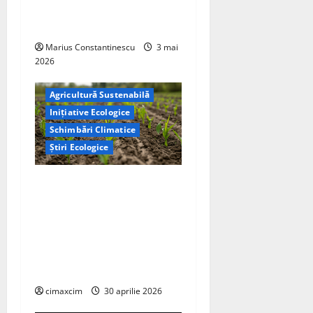
tehnologii cheie de energie
curată
Marius Constantinescu
3 mai
2026
Agricultură Sustenabilă
Inițiative Ecologice
Schimbări Climatice
Știri Ecologice
Cercetătorii de la Yale au
identificat o metodă
naturală prin care
agricultura ar putea deveni
un instrument major de
captare a carbonului
cimaxcim
30 aprilie 2026