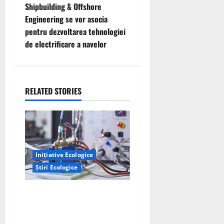
Shipbuilding & Offshore
n
Engineering se vor asocia
pentru dezvoltarea tehnologiei
a
de electrificare a navelor
v
i
RELATED STORIES
g
a
t
Inițiative Ecologice
i
Știri Ecologice
o
Un nou design al celulelor
n
de combustibil pe bază de
hidrogen ar putea debloca