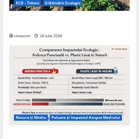
ECO - Tehnic
Grădinărit Ecologic
Agricultura Viitorului: Tranziția Ecologică bazată pe
Tehnologie, nu pe Chimicale
cimaxcim
26 iulie 2026
Natura și Mediu
Poluare și Impactul Asupra Mediului
Managementul deșeurilor în România: probleme