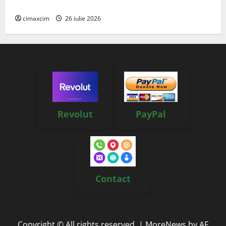
reale, soluții și tehnologii noi
cimaxcim
26 iulie 2026
Revolut
PayPal
Contact
Copyright © All rights reserved.
|
MoreNews
by AF