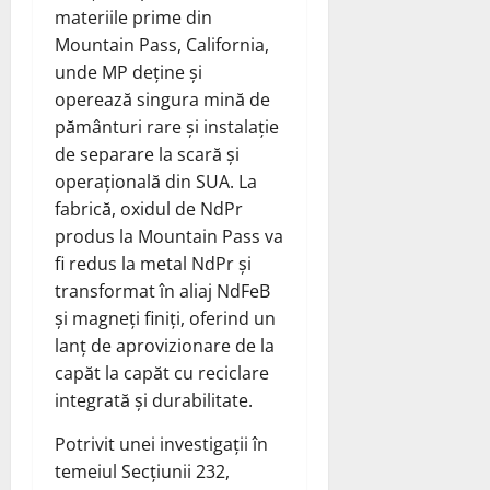
materiile prime din
Mountain Pass, California,
unde MP deține și
operează singura mină de
pământuri rare și instalație
de separare la scară și
operațională din SUA. La
fabrică, oxidul de NdPr
produs la Mountain Pass va
fi redus la metal NdPr și
transformat în aliaj NdFeB
și magneți finiți, oferind un
lanț de aprovizionare de la
capăt la capăt cu reciclare
integrată și durabilitate.
Potrivit unei investigații în
temeiul Secțiunii 232,