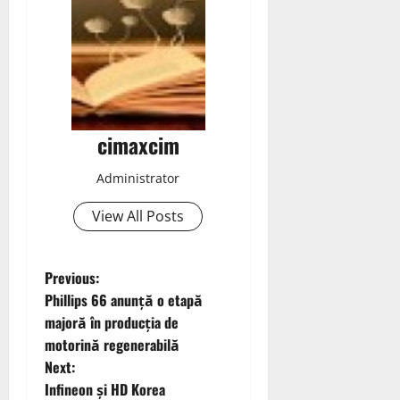
cimaxcim
Administrator
View All Posts
P
Previous:
Phillips 66 anunță o etapă
o
majoră în producția de
motorină regenerabilă
s
Next:
t
Infineon și HD Korea