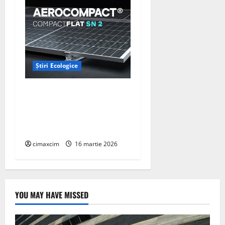
Știri Ecologice
AEROCOMPACT, a lansat o
extensie pentru sistemul
său de acoperiș plat
COMPACTFLAT SN2
cimaxcim
16 martie 2026
YOU MAY HAVE MISSED