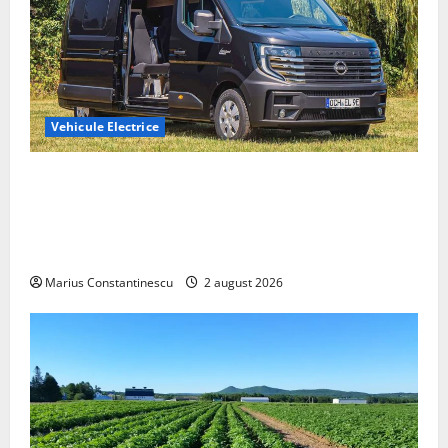
Vehicule Electrice
Interstar‑e Relax: Nissan și Eifelland au creat o
rulotă electrică care folosește bateria de 87 kWh nu
doar pentru tracțiune, ci și pentru încălzire complet
off‑grid
Marius Constantinescu
2 august 2026