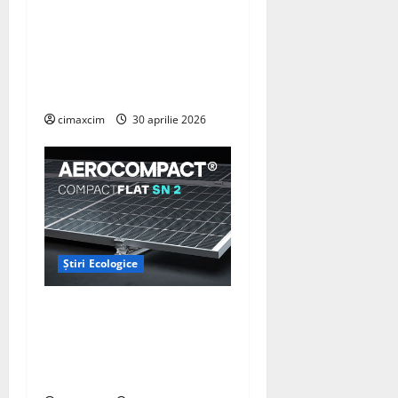
identificat o metodă
naturală prin care
agricultura ar putea deveni
un instrument major de
captare a carbonului
cimaxcim
30 aprilie 2026
Știri Ecologice
AEROCOMPACT, a lansat o
extensie pentru sistemul
său de acoperiș plat
COMPACTFLAT SN2