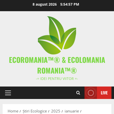
Skip
8 august 2026
5:54:58 PM
to
content
ECOROMANIA™® & ECOLOMANIA
ROMANIA™®
-= IDEI PENTRU VIITOR =-
LIVE
Primary
Menu
Home
Știri Ecologice
2025
ianuarie