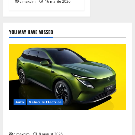
cimaxcim
16 martie 2026
YOU MAY HAVE MISSED
Auto
Vehicule Electrice
Nissan NX7: SUV-ul electrificat accesibil care extinde
gama Nissan în China
cimaxcim
8 august 2026