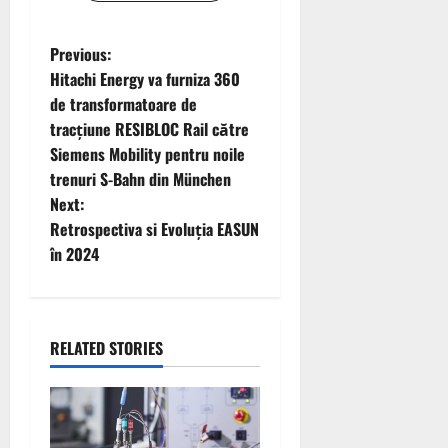
P
Previous:
Hitachi Energy va furniza 360
o
de transformatoare de
tracțiune RESIBLOC Rail către
s
Siemens Mobility pentru noile
t
trenuri S-Bahn din München
Next:
n
Retrospectiva si Evoluția EASUN
în 2024
a
v
i
RELATED STORIES
g
a