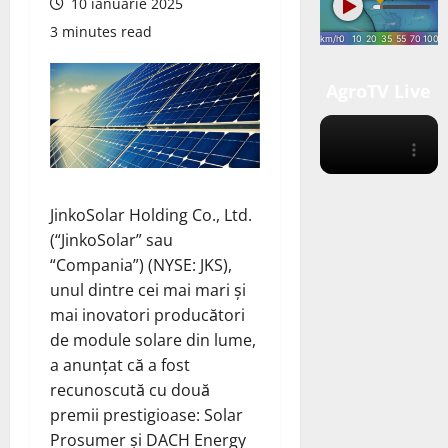
10 ianuarie 2025
3 minutes read
AgroTV Live
JinkoSolar Holding Co., Ltd.
(“JinkoSolar” sau
“Compania”) (NYSE: JKS),
unul dintre cei mai mari și
mai inovatori producători
de module solare din lume,
a anunțat că a fost
recunoscută cu două
premii prestigioase: Solar
Prosumer și DACH Energy