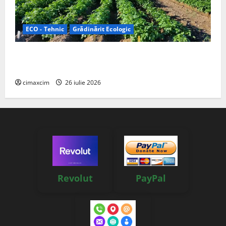
ECO - Tehnic
Grădinărit Ecologic
Agricultura Viitorului: Tranziția Ecologică bazată pe
Tehnologie, nu pe Chimicale
cimaxcim
26 iulie 2026
Revolut
PayPal