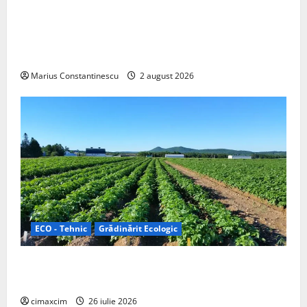
Interstar‑e Relax: Nissan și Eifelland au creat o
rulotă electrică care folosește bateria de 87 kWh nu
doar pentru tracțiune, ci și pentru încălzire complet
off‑grid
Marius Constantinescu
2 august 2026
ECO - Tehnic
Grădinărit Ecologic
Agricultura Viitorului: Tranziția Ecologică bazată pe
Tehnologie, nu pe Chimicale
cimaxcim
26 iulie 2026