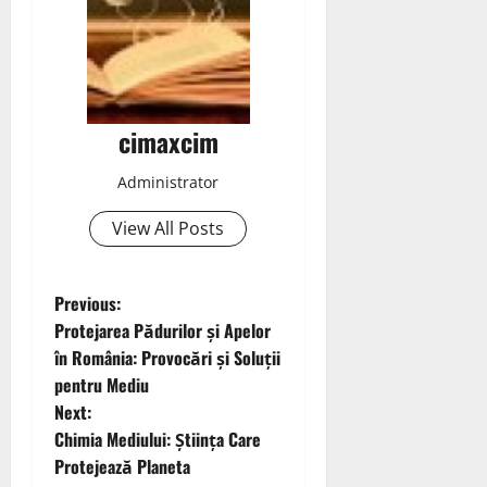
cimaxcim
Administrator
View All Posts
P
Previous:
Protejarea Pădurilor și Apelor
o
în România: Provocări și Soluții
pentru Mediu
s
Next:
t
Chimia Mediului: Știința Care
Protejează Planeta