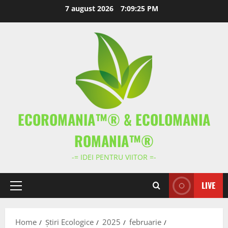
Skip
7 august 2026
7:09:26 PM
to
content
ECOROMANIA™® & ECOLOMANIA
ROMANIA™®
-= IDEI PENTRU VIITOR =-
LIVE
Primary
Menu
Home
Știri Ecologice
2025
februarie