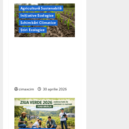
Agricultură Sustenabilă
Inițiative Ecologice
Schimbări Climatice
Știri Ecologice
Cercetătorii de la Yale au
identificat o metodă
naturală prin care
agricultura ar putea deveni
un instrument major de
captare a carbonului
cimaxcim
30 aprilie 2026