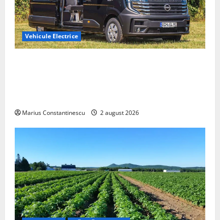
Vehicule Electrice
Interstar‑e Relax: Nissan și Eifelland au creat o
rulotă electrică care folosește bateria de 87 kWh nu
doar pentru tracțiune, ci și pentru încălzire complet
off‑grid
Marius Constantinescu
2 august 2026