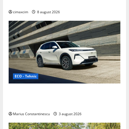
gama Nissan în China
cimaxcim
8 august 2026
ECO - Tehnic
Geely lansează „Thunder”, unul dintre cele mai
compacte și eficiente sisteme de acționare electrică
din lume
Marius Constantinescu
3 august 2026