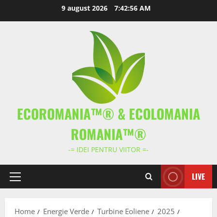
Skip
9 august 2026
7:42:57 AM
to
content
ECOROMANIA™® & ECOLOMANIA
ROMANIA™®
-= IDEI PENTRU VIITOR =-
LIVE
Primary
Menu
Home
Energie Verde
Turbine Eoliene
2025