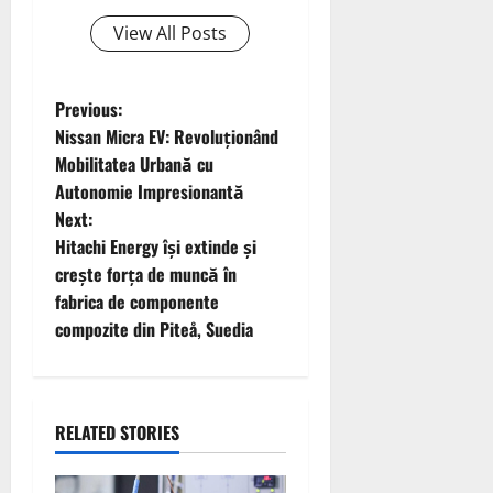
View All Posts
P
Previous:
Nissan Micra EV: Revoluționând
o
Mobilitatea Urbană cu
Autonomie Impresionantă
s
Next:
t
Hitachi Energy își extinde și
crește forța de muncă în
n
fabrica de componente
compozite din Piteå, Suedia
a
v
i
RELATED STORIES
g