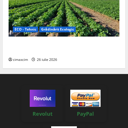
ECO - Tehnic
Grădinărit Ecologic
Agricultura Viitorului: Tranziția Ecologică bazată pe
Tehnologie, nu pe Chimicale
cimaxcim
26 iulie 2026
Revolut
PayPal