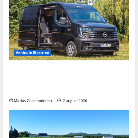
Vehicule Electrice
Interstar‑e Relax: Nissan și Eifelland au creat o
rulotă electrică care folosește bateria de 87 kWh nu
doar pentru tracțiune, ci și pentru încălzire complet
off‑grid
Marius Constantinescu
2 august 2026