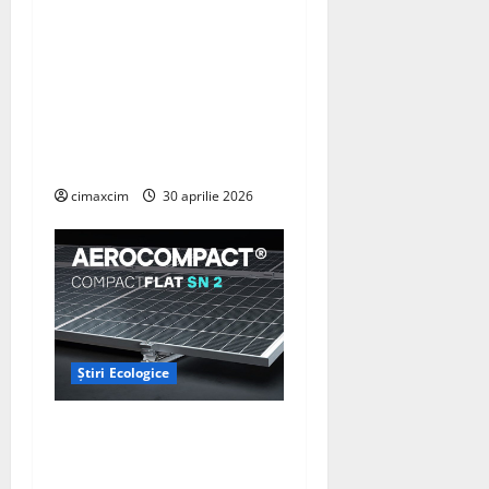
Cercetătorii de la Yale au
identificat o metodă
naturală prin care
agricultura ar putea deveni
un instrument major de
captare a carbonului
cimaxcim
30 aprilie 2026
Știri Ecologice
AEROCOMPACT, a lansat o
extensie pentru sistemul
său de acoperiș plat