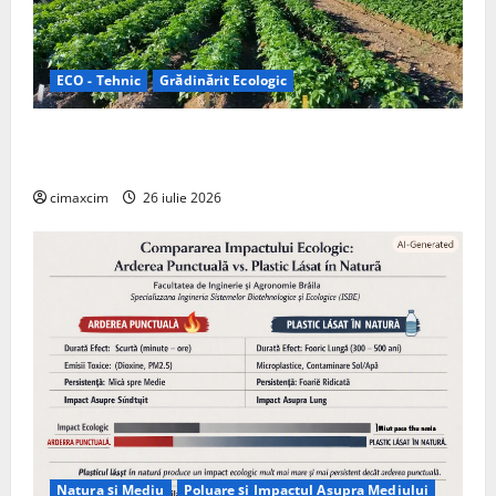
ECO - Tehnic
Grădinărit Ecologic
Agricultura Viitorului: Tranziția Ecologică bazată pe
Tehnologie, nu pe Chimicale
cimaxcim
26 iulie 2026
Natura și Mediu
Poluare și Impactul Asupra Mediului