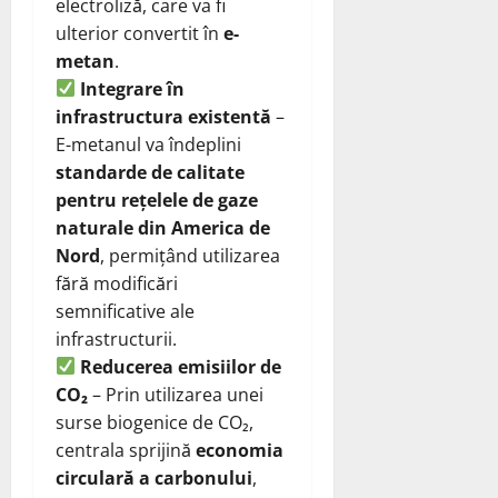
electroliză, care va fi
ulterior convertit în
e-
metan
.
Integrare în
infrastructura existentă
–
E-metanul va îndeplini
standarde de calitate
pentru rețelele de gaze
naturale din America de
Nord
, permițând utilizarea
fără modificări
semnificative ale
infrastructurii.
Reducerea emisiilor de
CO₂
– Prin utilizarea unei
surse biogenice de CO₂,
centrala sprijină
economia
circulară a carbonului
,