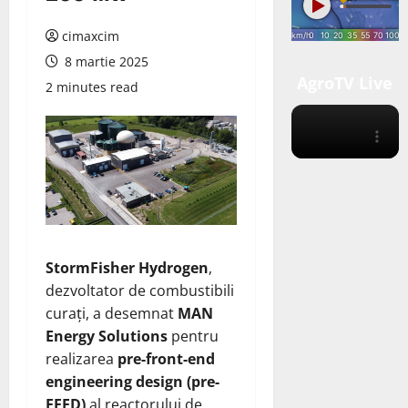
cimaxcim
8 martie 2025
AgroTV Live
2 minutes read
StormFisher Hydrogen
,
dezvoltator de combustibili
curați, a desemnat
MAN
Energy Solutions
pentru
realizarea
pre-front-end
engineering design (pre-
FEED)
al reactorului de