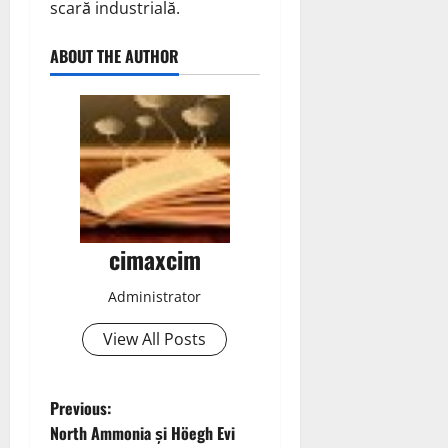
scară industrială.
ABOUT THE AUTHOR
cimaxcim
Administrator
View All Posts
P
Previous:
North Ammonia și Höegh Evi