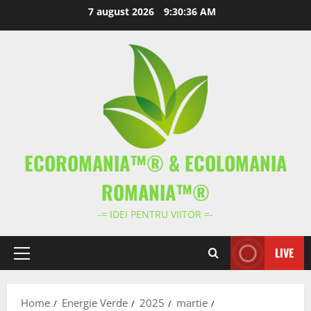
Skip
7 august 2026
9:30:36 AM
to
content
ECOROMANIA™® & ECOLOMANIA
ROMANIA™®
-= IDEI PENTRU VIITOR =-
LIVE
Primary
Menu
Home
Energie Verde
2025
martie