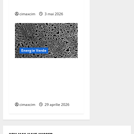
tehnologia TOPCon
cimaxcim
3 mai 2026
Energie Verde
Dispozitiv la scară
nanometrică generează
electricitate continuă prin
evaporarea apei și a luminii
solare
cimaxcim
29 aprilie 2026