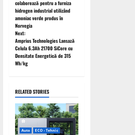
o
colaborează pentru a furniza
hidrogen industrial utilizând
s
amoniac verde produs în
t
Norvegia
Next:
n
Amprius Technologies Lansază
Celula 6.3Ah 21700 SiCore cu
a
Densitate Energetică de 315
v
Wh/kg
i
g
RELATED STORIES
a
t
i
Auto
ECO - Tehnic