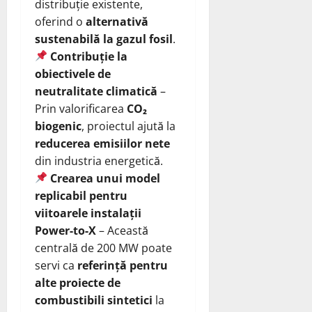
distribuție existente,
oferind o
alternativă
sustenabilă la gazul fosil
.
Contribuție la
obiectivele de
neutralitate climatică
–
Prin valorificarea
CO₂
biogenic
, proiectul ajută la
reducerea emisiilor nete
din industria energetică.
Crearea unui model
replicabil pentru
viitoarele instalații
Power-to-X
– Această
centrală de 200 MW poate
servi ca
referință pentru
alte proiecte de
combustibili sintetici
la