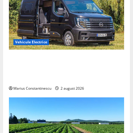
Vehicule Electrice
Interstar‑e Relax: Nissan și Eifelland au creat o
rulotă electrică care folosește bateria de 87 kWh nu
doar pentru tracțiune, ci și pentru încălzire complet
off‑grid
Marius Constantinescu
2 august 2026