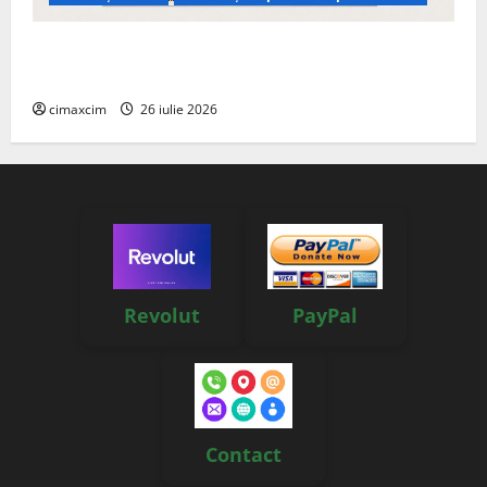
Managementul deșeurilor în România: probleme
reale, soluții și tehnologii noi
cimaxcim
26 iulie 2026
Revolut
PayPal
Contact