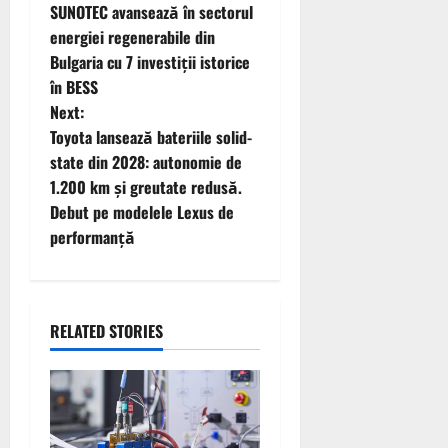
SUNOTEC avansează în sectorul
o
energiei regenerabile din
Bulgaria cu 7 investiții istorice
s
în BESS
t
Next:
Toyota lansează bateriile solid-
n
state din 2028: autonomie de
1.200 km și greutate redusă.
a
Debut pe modelele Lexus de
v
performanță
i
g
RELATED STORIES
a
t