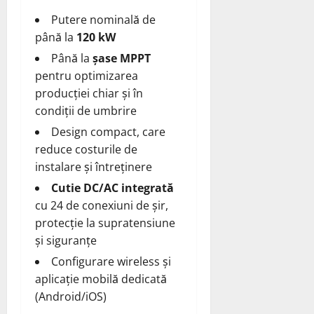
Putere nominală de
până la
120 kW
Până la
șase MPPT
pentru optimizarea
producției chiar și în
condiții de umbrire
Design compact, care
reduce costurile de
instalare și întreținere
Cutie DC/AC integrată
cu 24 de conexiuni de șir,
protecție la supratensiune
și siguranțe
Configurare wireless și
aplicație mobilă dedicată
(Android/iOS)