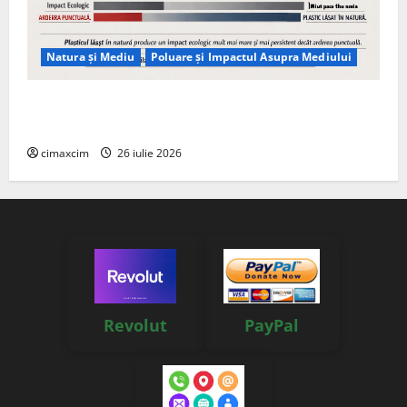
Natura și Mediu
Poluare și Impactul Asupra Mediului
Managementul deșeurilor în România: probleme
reale, soluții și tehnologii noi
cimaxcim
26 iulie 2026
Revolut
PayPal