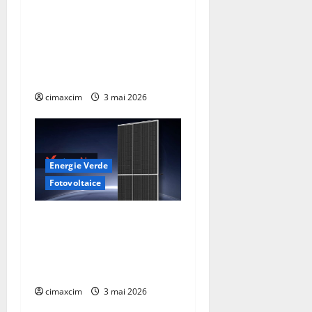
care schimbă regulile
jocului: baterii EV cu
încărcare în 6,5 minute.
BYD și CATL conduc
revoluția globală
cimaxcim
3 mai 2026
Energie Verde
Fotovoltaice
Trinasolar lansează noile
module Vertex N G3 de
760W – un nou reper în
tehnologia TOPCon
cimaxcim
3 mai 2026