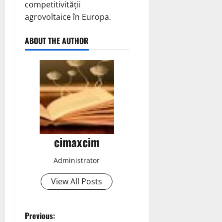
competitivității
agrovoltaice în Europa.
ABOUT THE AUTHOR
cimaxcim
Administrator
View All Posts
P
Previous: