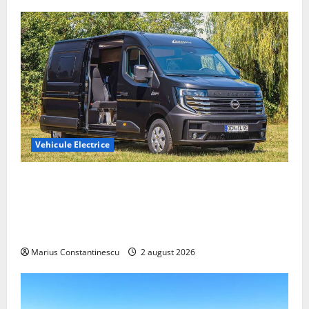
Vehicule Electrice
Interstar‑e Relax: Nissan și Eifelland au creat o
rulotă electrică care folosește bateria de 87 kWh nu
doar pentru tracțiune, ci și pentru încălzire complet
off‑grid
Marius Constantinescu
2 august 2026