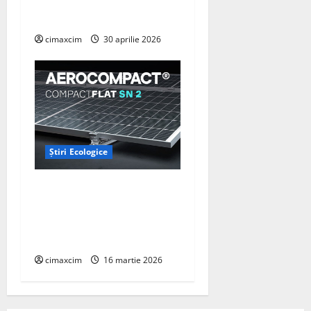
un instrument major de
captare a carbonului
cimaxcim
30 aprilie 2026
Știri Ecologice
AEROCOMPACT, a lansat o
extensie pentru sistemul
său de acoperiș plat
COMPACTFLAT SN2
cimaxcim
16 martie 2026