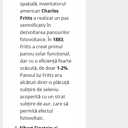
spațială, inventatorul
american
Charles
Fritts
a realizat un pas
semnificativ în
dezvoltarea panourilor
fotovoltaice. În
1883
,
Fritts a creat primul
panou solar funcțional,
dar cu o eficiență foarte
scăzută, de doar
1-2%
.
Panoul lui Fritts era
alcătuit dintr-o plăcuță
subțire de seleniu
acoperită cu un strat
subțire de aur, care să
permită efectul
fotovoltaic.