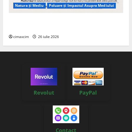
Natura și Mediu
Poluare și Impactul Asupra Mediului
Managementul deșeurilor în România: probleme
reale, soluții și tehnologii noi
cimaxcim
26 iulie 2026
Revolut
PayPal
Contact