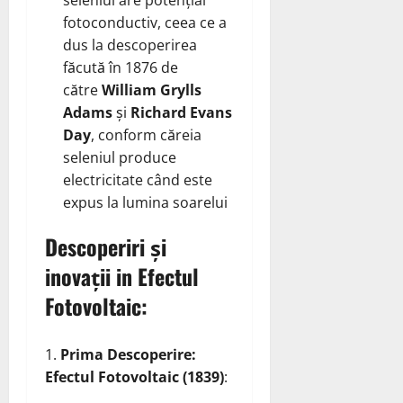
seleniul are potențial
fotoconductiv, ceea ce a
dus la descoperirea
făcută în 1876 de
către
William Grylls
Adams
și
Richard Evans
Day
, conform căreia
seleniul produce
electricitate când este
expus la lumina soarelui
Descoperiri și
inovații in
Efectul
Fotovoltaic:
Prima Descoperire:
Efectul Fotovoltaic (1839)
: