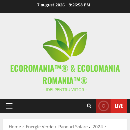
Skip
7 august 2026
9:26:59 PM
to
content
ECOROMANIA™® & ECOLOMANIA
ROMANIA™®
-= IDEI PENTRU VIITOR =-
LIVE
Primary
Menu
Home
Energie Verde
Panouri Solare
2024