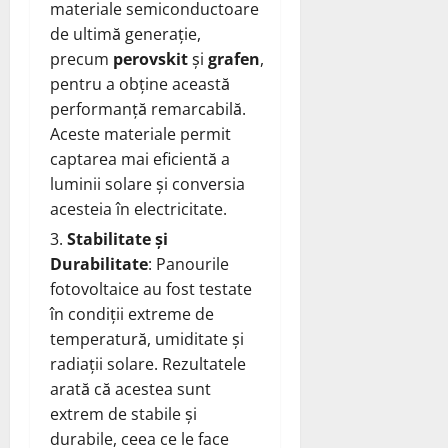
materiale semiconductoare
de ultimă generație,
precum
perovskit
și
grafen
,
pentru a obține această
performanță remarcabilă.
Aceste materiale permit
captarea mai eficientă a
luminii solare și conversia
acesteia în electricitate.
Stabilitate și
Durabilitate
: Panourile
fotovoltaice au fost testate
în condiții extreme de
temperatură, umiditate și
radiații solare. Rezultatele
arată că acestea sunt
extrem de stabile și
durabile, ceea ce le face