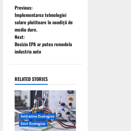
P
Previous:
Implementarea tehnologiei
o
solare plutitoare în condiții de
mediu dure.
s
Next:
t
Decizia EPA ar putea remodela
industria auto
n
a
RELATED STORIES
v
i
g
a
Inițiative Ecologice
Știri Ecologice