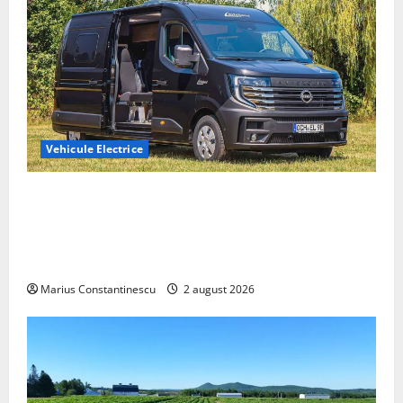
Vehicule Electrice
Interstar‑e Relax: Nissan și Eifelland au creat o
rulotă electrică care folosește bateria de 87 kWh nu
doar pentru tracțiune, ci și pentru încălzire complet
off‑grid
Marius Constantinescu
2 august 2026