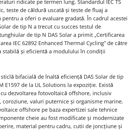
raturi ridicate pe termen lung. Standardul IEC TS
c, teste de căldură uscată și teste de fluaj a
ă pentru a oferi o evaluare gradată. În cadrul acestei
lar de tip N a trecut cu succes testul de
unghiular de tip N DAS Solar a primit „Certificarea
ficarea IEC 62892 Enhanced Thermal Cycling” de către
tabilă și eficientă a modulului în condiții
ticlă bifacială de înaltă eficiență DAS Solar de tip
M E1597 de la UL Solutions la expoziție. Există
 dezvoltarea fotovoltaică offshore, inclusiv
ă, coroziune, valuri puternice și organisme marine.
oltaice offshore pe baza expertizei sale tehnice
componente cheie au fost modificate și modernizate
operire, material pentru cadru, cutii de joncțiune și