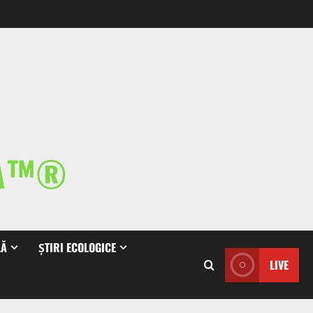
IA™®
LĂ
ȘTIRI ECOLOGICE
LIVE