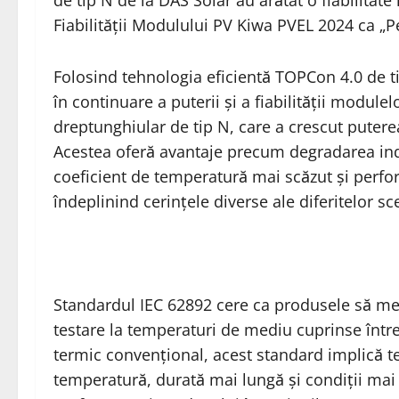
de tip N de la DAS Solar au arătat o fiabilita
Fiabilității Modulului PV Kiwa PVEL 2024 ca „
Folosind tehnologia eficientă TOPCon 4.0 de 
în continuare a puterii și a fiabilității modul
dreptunghiular de tip N, care a crescut puterea
Acestea oferă avantaje precum degradarea indu
coeficient de temperatură mai scăzut și perfo
îndeplinind cerințele diverse ale diferitelor sc
Standardul IEC 62892 cere ca produsele să me
testare la temperaturi de mediu cuprinse într
termic convențional, acest standard implică te
temperatură, durată mai lungă și condiții mai