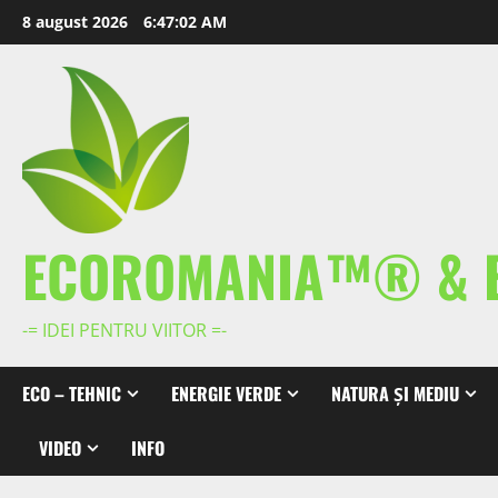
Skip
8 august 2026
6:47:03 AM
to
content
ECOROMANIA™® & 
-= IDEI PENTRU VIITOR =-
ECO – TEHNIC
ENERGIE VERDE
NATURA ȘI MEDIU
VIDEO
INFO