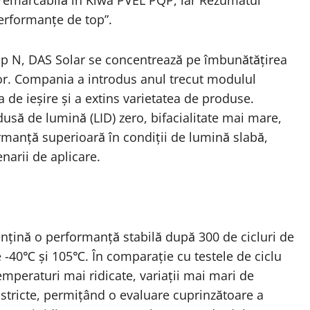
te remarcabilă în Kiwa PVEL PQP, iar Rezumatul
Performanțe de top”.
tip N, DAS Solar se concentrează pe îmbunătățirea
elor. Compania a introdus anul trecut modulul
 de ieșire și a extins varietatea de produse.
să de lumină (LID) zero, bifacialitate mai mare,
rmanță superioară în condiții de lumină slabă,
enarii de aplicare.
nțină o performanță stabilă după 300 de cicluri de
e -40℃ și 105℃. În comparație cu testele de ciclu
mperaturi mai ridicate, variații mai mari de
 stricte, permițând o evaluare cuprinzătoare a