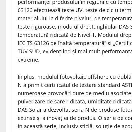
performanței produsului în regiunile cu tempe
63126 efectuează teste UV, teste de ciclu termi
materialului la diferite niveluri de temperatur
teste riguroase, modulul dreptunghiular DAS So
temperatură ridicată de Nivel 1. Modulul drept
IEC TS 63126 de înaltă temperatură” și „Certi
TÜV SÜD, evidențiind și mai mult performanța s
extreme.
În plus, modulul fotovoltaic offshore cu dublă s
N a primit certificatul de testare standard AST
numeroase provocări dure de mediu asociate cu
pulverizare de sare ridicată, umiditate ridicat
DAS Solar a dezvoltat seria N de produse fotov
extinse și a inovației de produs. O serie de 
în această serie, inclusiv sticlă, soluție de ac