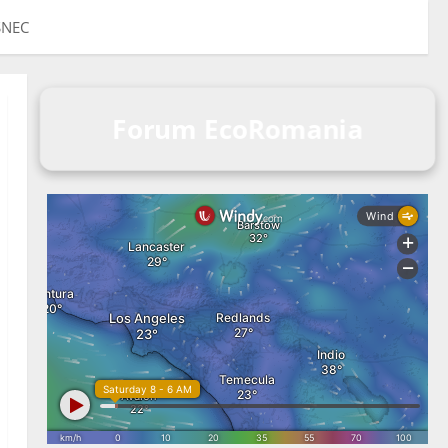
 SNEC
Forum EcoRomania