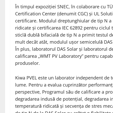
În timpul expoziției SNEC, în colaborare cu 
Certification Center (denumit CGC) și UL Solu
certificare. Modulul dreptunghiular de tip N a
ridicate și certificarea IEC 62892 pentru ciclu
sticlă dublă bifacială de tip N a primit testu
mult decât atât, modulul ușor semicelulă DAS S
În plus, laboratorul DAS Solar și laboratorul
calificarea „WMT PV Laboratory” pentru capabil
produselor.
Kiwa PVEL este un laborator independent de te
lume. Pentru a evalua cuprinzător performanț
perspective, Programul său de calificare a pro
degradarea indusă de potențial, degradarea i
temperatură ridicată și secvența de stres meca