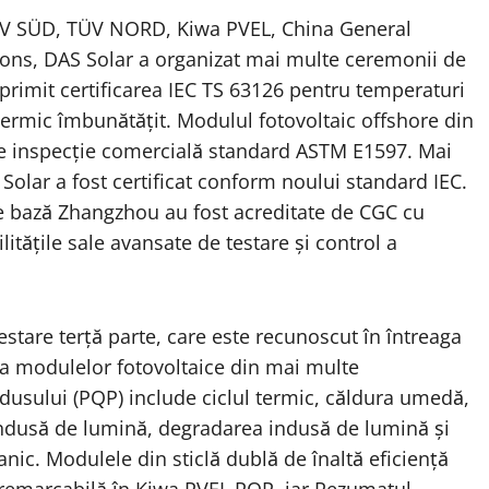
TÜV SÜD, TÜV NORD, Kiwa PVEL, China General
tions, DAS Solar a organizat mai multe ceremonii de
 primit certificarea IEC TS 63126 pentru temperaturi
l termic îmbunătățit. Modulul fotovoltaic offshore din
l de inspecție comercială standard ASTM E1597. Mai
olar a fost certificat conform noului standard IEC.
 de bază Zhangzhou au fost acreditate de CGC cu
itățile sale avansate de testare și control a
stare terță parte, care este recunoscut în întreaga
a modulelor fotovoltaice din mai multe
dusului (PQP) include ciclul termic, căldura umedă,
ndusă de lumină, degradarea indusă de lumină și
nic. Modulele din sticlă dublă de înaltă eficiență