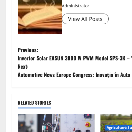
Administrator
View All Posts
P
Previous:
Invertor Solar EASUN 3000 W PWM Model SPS-3K – “De
o
Next:
s
Automotive News Europe Congress: Inovația în Auto 
t
n
RELATED STORIES
a
v
Agricultură S