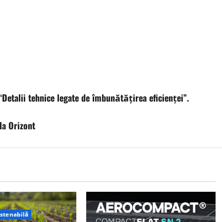
talii tehnice legate de îmbunătățirea eficienței”.
la Orizont
ustenabilă