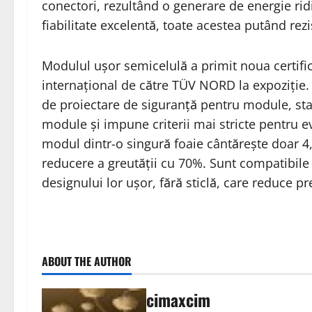
conectori, rezultând o generare de energie ridi
fiabilitate excelentă, toate acestea putând rez
Modulul ușor semicelulă a primit noua certific
internațional de către TÜV NORD la expoziție. 
de proiectare de siguranță pentru module, sta
module și impune criterii mai stricte pentru ev
modul dintr-o singură foaie cântărește doar 4
reducere a greutății cu 70%. Sunt compatibile 
designului lor ușor, fără sticlă, care reduce p
ABOUT THE AUTHOR
cimaxcim