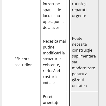
întrerupe
rutină și
spațiile de
reparații
locuit sau
urgente
operațiunile
de afaceri
Poate
Necesită mai
necesita
puține
construcție
modificări la
suplimentară
Eficiența
structurile
sau
costurilor
existente,
modernizare
reducând
pentru a
costurile
găzdui
inițiale
unitatea
Pereți
orientați