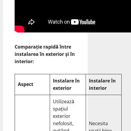
Comparație rapidă între
instalarea în exterior și în
interior:
Instalare în
Instalare în
Aspect
exterior
interior
Utilizează
spațiul
exterior
nefolosit,
Necesita
evitând
spatii bine