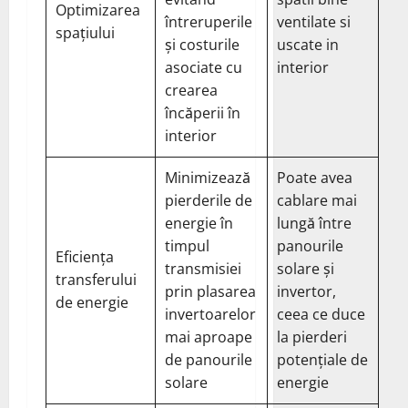
Optimizarea
întreruperile
ventilate si
spațiului
și costurile
uscate in
asociate cu
interior
crearea
încăperii în
interior
Minimizează
Poate avea
pierderile de
cablare mai
energie în
lungă între
timpul
panourile
Eficiența
transmisiei
solare și
transferului
prin plasarea
invertor,
de energie
invertoarelor
ceea ce duce
mai aproape
la pierderi
de panourile
potențiale de
solare
energie