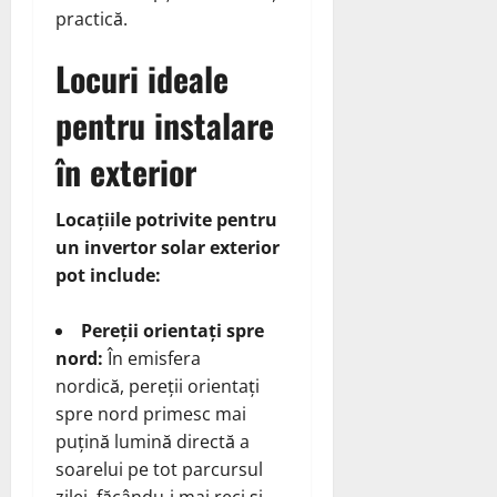
practică.
Locuri ideale
pentru instalare
în exterior
Locațiile potrivite pentru
un invertor solar exterior
pot include:
Pereții orientați spre
nord:
În emisfera
nordică, pereții orientați
spre nord primesc mai
puțină lumină directă a
soarelui pe tot parcursul
zilei, făcându-i mai reci și