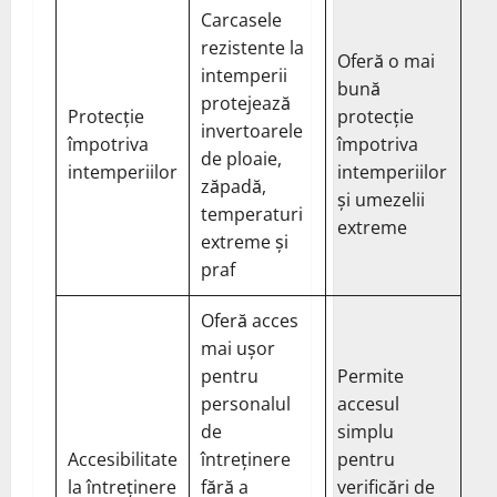
Carcasele
rezistente la
Oferă o mai
intemperii
bună
protejează
Protecție
protecție
invertoarele
împotriva
împotriva
de ploaie,
intemperiilor
intemperiilor
zăpadă,
și umezelii
temperaturi
extreme
extreme și
praf
Oferă acces
mai ușor
pentru
Permite
personalul
accesul
de
simplu
Accesibilitate
întreținere
pentru
la întreținere
fără a
verificări de