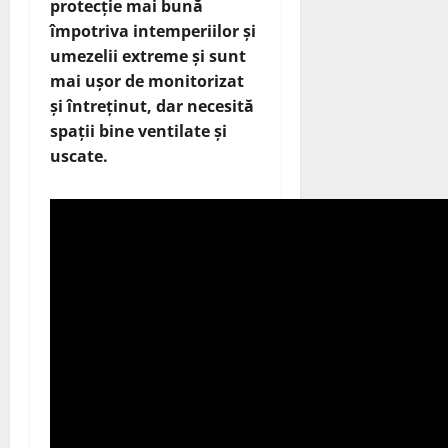
protecție mai bună
împotriva intemperiilor și
umezelii extreme și sunt
mai ușor de monitorizat
și întreținut, dar necesită
spații bine ventilate și
uscate.