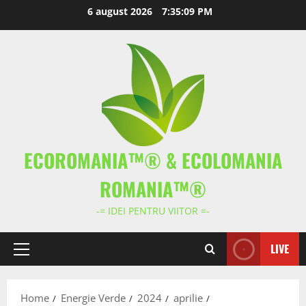
Skip
6 august 2026
7:35:10 PM
to
content
ECOROMANIA™® & ECOLOMANIA
ROMANIA™®
-= IDEI PENTRU VIITOR =-
LIVE
Primary
Menu
Home
Energie Verde
2024
aprilie