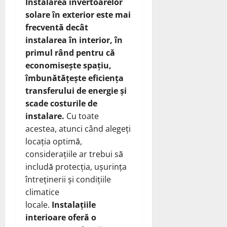
Instalarea
invertoarelor
solare
în exterior este mai
frecventă decât
instalarea în interior, în
primul rând pentru că
economisește spațiu,
îmbunătățește eficiența
transferului de energie și
scade costurile de
instalare.
Cu toate
acestea, atunci când alegeți
locația optimă,
considerațiile ar trebui să
includă protecția, ușurința
întreținerii și condițiile
climatice
locale.
Instalațiile
interioare oferă o