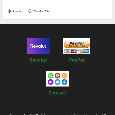
reale, soluții și tehnologii noi
cimaxcim
26 iulie 2026
Revolut
PayPal
Contact