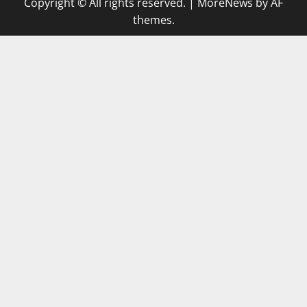
Copyright © All rights reserved.
|
MoreNews
by AF
themes.