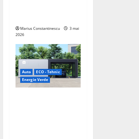
hidrogen ar putea debloca
tehnologii cheie de energie
curată
Marius Constantinescu
3 mai
2026
Auto
ECO - Tehnic
Energie Verde
China prezintă tehnologia
care schimbă regulile
jocului: baterii EV cu
încărcare în 6,5 minute.
BYD și CATL conduc
revoluția globală