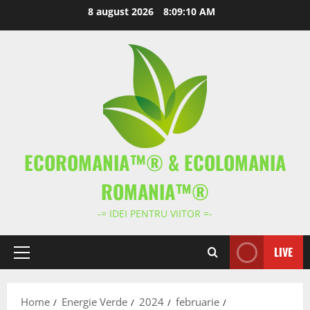
Skip
8 august 2026
8:09:11 AM
to
content
ECOROMANIA™® & ECOLOMANIA
ROMANIA™®
-= IDEI PENTRU VIITOR =-
LIVE
Primary
Menu
Home
Energie Verde
2024
februarie