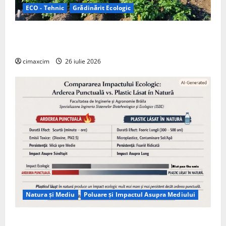
ECO - Tehnic
Grădinărit Ecologic
Agricultura Viitorului: Tranziția Ecologică bazată pe
Tehnologie, nu pe Chimicale
cimaxcim
26 iulie 2026
Natura și Mediu
Poluare și Impactul Asupra Mediului
Managementul deșeurilor în România: probleme