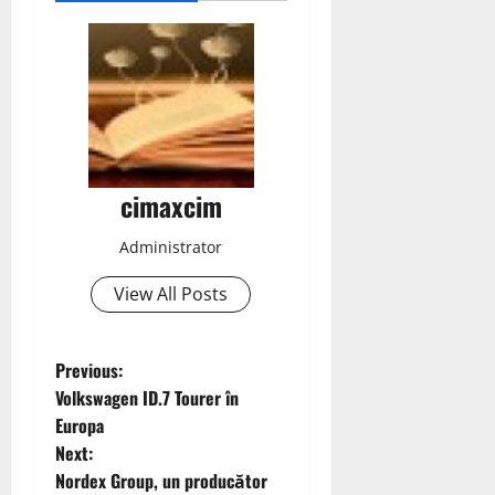
cimaxcim
Administrator
View All Posts
P
Previous:
Volkswagen ID.7 Tourer în
o
Europa
Next:
s
Nordex Group, un producător