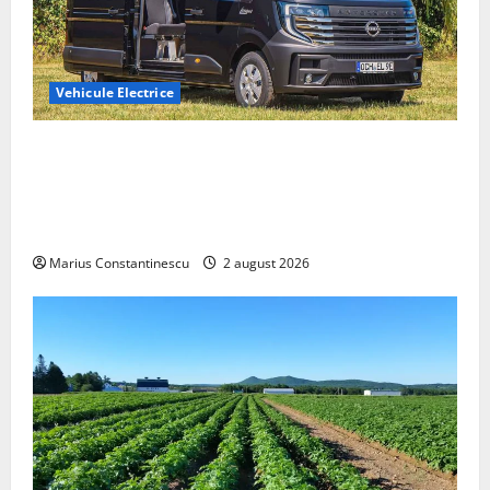
Vehicule Electrice
Interstar‑e Relax: Nissan și Eifelland au creat o
rulotă electrică care folosește bateria de 87 kWh nu
doar pentru tracțiune, ci și pentru încălzire complet
off‑grid
Marius Constantinescu
2 august 2026