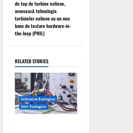
t
de top de turbine eoliene,
avansează tehnologia
n
turbinelor eoliene cu un nou
banc de testare hardware-in-
a
the-loop (PHIL)
v
i
RELATED STORIES
g
a
t
Inițiative Ecologice
i
Știri Ecologice
o
Un nou design al celulelor
n
de combustibil pe bază de