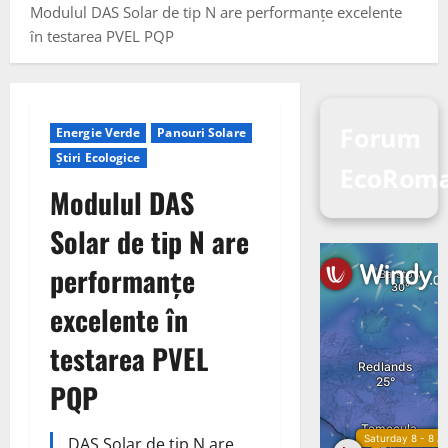
Modulul DAS Solar de tip N are performanțe excelente
în testarea PVEL PQP
Forum
Energie Verde
Panouri Solare
Știri Ecologice
EcoRom
Modulul DAS
Solar de tip N are
performanțe
excelente în
testarea PVEL
PQP
DAS Solar de tip N are