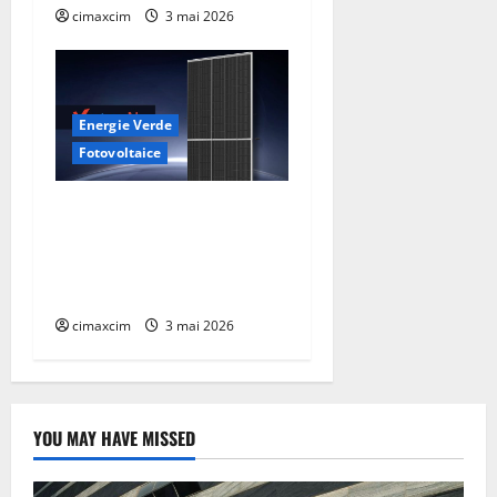
cimaxcim
3 mai 2026
Energie Verde
Fotovoltaice
Trinasolar lansează noile
module Vertex N G3 de
760W – un nou reper în
tehnologia TOPCon
cimaxcim
3 mai 2026
YOU MAY HAVE MISSED