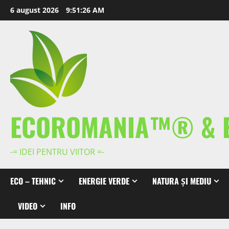
Skip
6 august 2026
9:51:27 AM
to
content
ECOROMANIA™® & 
-= IDEI PENTRU VIITOR =-
ECO – TEHNIC
ENERGIE VERDE
NATURA ȘI MEDIU
VIDEO
INFO