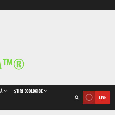
IA™®
LĂ
ȘTIRI ECOLOGICE
LIVE