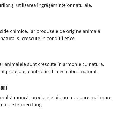
rilor și utilizarea îngrășămintelor naturale.
icide chimice, iar produsele de origine animală
tural și crescute în condiții etice.
 iar animalele sunt crescute în armonie cu natura.
unt protejate, contribuind la echilibrul natural.
eri
i multă muncă, produsele bio au o valoare mai mare
omic pe termen lung.