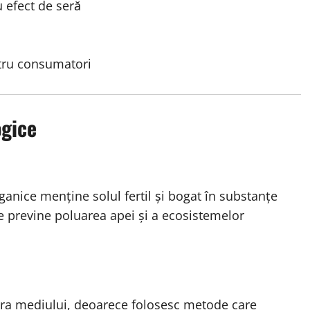
 efect de seră
ntru consumatori
ogice
ganice menține solul fertil și bogat în substanțe
ice previne poluarea apei și a ecosistemelor
ra mediului, deoarece folosesc metode care